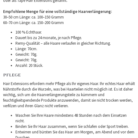
oder als Tape Hair Extensions genannt.
Empfohlene Menge für eine vollständige Haarverlängerung:
30–50 cm Länge: ca. 100–150 Gramm
60–70 cm Länge: ca. 150–200 Gramm
100 % Echthaar.
Dauert bis zu 24 monate, je nach Pflege.
Remy-Qualität – alle Haare verlaufen in gleicher Richtung.
Länge: 70cm.
Gewicht: 70g.
Gewicht: 70g.
Anzahl: 20 Stück.
PFLEGE
Hair Extensions erfordern mehr Pflege als Ihr eigenes Haar. Ihr echtes Haar erhält
Nährstoffe durch die Wurzeln, was bei Haarteilen nicht möglich ist. Es ist daher
wichtig, sich um die Haarverlängerungsteile zu kümmern und
feuchtigkeitspendende Produkte anzuwenden, damit sie nicht trocken werden,
verfilzen und ihren Glanz nicht verlieren.
Waschen Sie Ihre Haare mindestens 48 Stunden nach dem Einsetzen
nicht.
Binden Sie Ihr Haar zusammen, wenn Sie schlafen oder Sport treiben.
Entwirren und bürsten Sie das Haar am Morgen, am Abend und vor dem
Duschen.