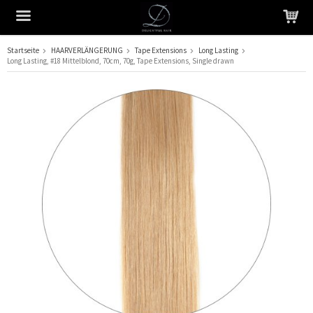
Startseite
HAARVERLÄNGERUNG
Tape Extensions
Long Lasting
Long Lasting, #18 Mittelblond, 70cm, 70g, Tape Extensions, Single drawn
Das Produkt wurde in Ihren Warenkorb gelegt