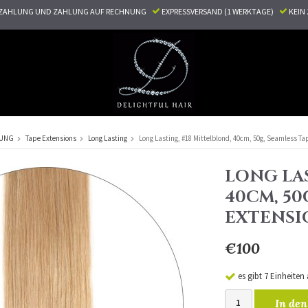
ZAHLUNG UND ZAHLUNG AUF RECHNUNG
EXPRESSVERSAND (1 WERKTAGE)
KEI
RUNG
Tape Extensions
Long Lasting
Long Lasting, #18 Mittelblond, 40cm, 50g, Seamless Ta
LONG LAS
40CM, 50
EXTENSI
€100
es gibt 7 Einheiten
In den