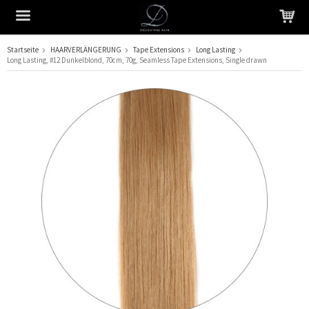
Startseite
HAARVERLÄNGERUNG
Tape Extensions
Long Lasting
Long Lasting, #12 Dunkelblond, 70cm, 70g, Seamless Tape Extensions, Single drawn
Das Produkt wurde in Ihren Warenkorb gelegt