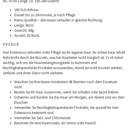
60–70 cm Länge: ca. 150–200 Gramm
100 % Echthaar.
Dauert bis zu 24 monate, je nach Pflege.
Remy-Qualität – alle Haare verlaufen in gleicher Richtung.
Länge: 60cm.
Gewicht: 60g.
Anzahl: 20 Stück.
PFLEGE
Hair Extensions erfordern mehr Pflege als Ihr eigenes Haar. Ihr echtes Haar erhält
Nährstoffe durch die Wurzeln, was bei Haarteilen nicht möglich ist. Es ist daher
wichtig, sich um die Haarverlängerungsteile zu kümmern und
feuchtigkeitspendende Produkte anzuwenden, damit sie nicht trocken werden,
verfilzen und ihren Glanz nicht verlieren.
Waschen Sie Ihre Haare mindestens 48 Stunden nach dem Einsetzen
nicht.
Binden Sie Ihr Haar zusammen, wenn Sie schlafen oder Sport treiben.
Entwirren und bürsten Sie das Haar am Morgen, am Abend und vor dem
Duschen.
Verwenden Sie feuchtigkeitsspendende Produkte, die speziell für Hair
Extensions bestimmt sind.
Vermeiden Sie Salz- und Chlorwasser.
Benutzen Sie eine Haarmaske, ein Serum oder Haaröl.