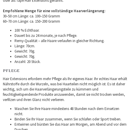
oder als Tape Hair Extensions genannt.
Empfohlene Menge für eine vollständige Haarverlängerung:
30–50 cm Länge: ca. 100–150 Gramm
60–70 cm Länge: ca. 150–200 Gramm
100 % Echthaar.
Dauert bis zu 24 monate, je nach Pflege.
Remy-Qualität – alle Haare verlaufen in gleicher Richtung.
Länge: 70cm.
Gewicht: 70g.
Gewicht: 70g.
Anzahl: 20 Stück.
PFLEGE
Hair Extensions erfordern mehr Pflege als Ihr eigenes Haar. Ihr echtes Haar erhält
Nährstoffe durch die Wurzeln, was bei Haarteilen nicht möglich ist. Es ist daher
wichtig, sich um die Haarverlängerungsteile zu kümmern und
feuchtigkeitspendende Produkte anzuwenden, damit sie nicht trocken werden,
verfilzen und ihren Glanz nicht verlieren.
Waschen Sie Ihre Haare mindestens 48 Stunden nach dem Einsetzen
nicht.
Binden Sie Ihr Haar zusammen, wenn Sie schlafen oder Sport treiben.
Entwirren und bürsten Sie das Haar am Morgen, am Abend und vor dem
Duschen.