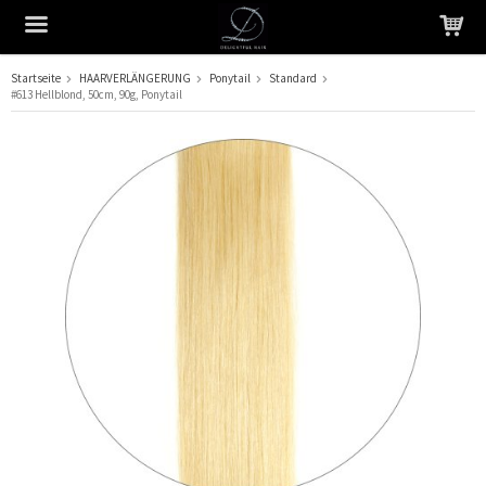
Startseite
HAARVERLÄNGERUNG
Ponytail
Standard
#613 Hellblond, 50cm, 90g, Ponytail
Das Produkt wurde in Ihren Warenkorb gelegt