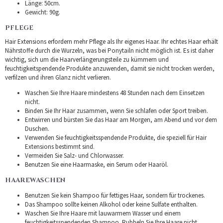
Länge: 50cm.
Gewicht: 90g.
PFLEGE
Hair Extensions erfordern mehr Pflege als Ihr eigenes Haar. Ihr echtes Haar erhält
Nährstoffe durch die Wurzeln, was bei Ponytailn nicht möglich ist. Es ist daher
wichtig, sich um die Haarverlängerungsteile zu kümmern und
feuchtigkeitspendende Produkte anzuwenden, damit sie nicht trocken werden,
verfilzen und ihren Glanz nicht verlieren.
Waschen Sie Ihre Haare mindestens 48 Stunden nach dem Einsetzen
nicht.
Binden Sie Ihr Haar zusammen, wenn Sie schlafen oder Sport treiben.
Entwirren und bürsten Sie das Haar am Morgen, am Abend und vor dem
Duschen.
Verwenden Sie feuchtigkeitsspendende Produkte, die speziell für Hair
Extensions bestimmt sind.
Vermeiden Sie Salz- und Chlorwasser.
Benutzen Sie eine Haarmaske, ein Serum oder Haaröl.
HAAREWASCHEN
Benutzen Sie kein Shampoo für fettiges Haar, sondern für trockenes.
Das Shampoo sollte keinen Alkohol oder keine Sulfate enthalten.
Waschen Sie Ihre Haare mit lauwarmem Wasser und einem
feuchtigkeitsspendenden Shampoo. Rubbeln Sie Ihre Haare nicht.