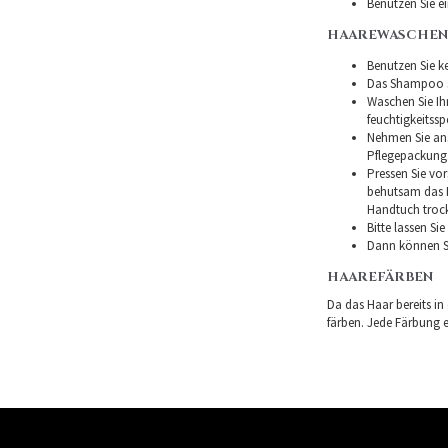
Benutzen Sie e
HAAREWASCHEN
Benutzen Sie ke
Das Shampoo so
Waschen Sie I
feuchtigkeitss
Nehmen Sie ans
Pflegepackung
Pressen Sie vor
behutsam das H
Handtuch troc
Bitte lassen Si
Dann können Si
HAAREFÄRBEN
Da das Haar bereits in
färben. Jede Färbung er