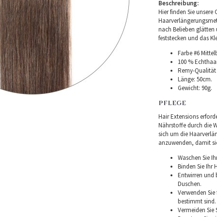
Beschreibung:
Hier finden Sie unsere 
Haarverlängerungsmet
nach Belieben glätten 
feststecken und das Kl
Farbe #6 Mitte
100 % Echthaar
Remy-Qualität –
Länge: 50cm.
Gewicht: 90g.
PFLEGE
Hair Extensions erforde
Nährstoffe durch die W
sich um die Haarverlä
anzuwenden, damit sie 
Waschen Sie Ih
Binden Sie Ihr
Entwirren und
Duschen.
Verwenden Sie f
bestimmt sind.
Vermeiden Sie 