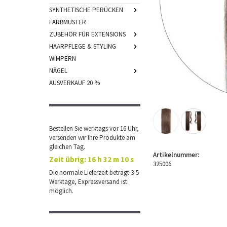
SYNTHETISCHE PERÜCKEN
FARBMUSTER
ZUBEHÖR FÜR EXTENSIONS
HAARPFLEGE & STYLING
WIMPERN
NÄGEL
AUSVERKAUF 20 %
Bestellen Sie werktags vor 16 Uhr,
versenden wir Ihre Produkte am
gleichen Tag.
Artikelnummer:
Zeit übrig:
16 h 32 m 10 s
325006
Die normale Lieferzeit beträgt 3-5
Werktage, Expressversand ist
möglich.