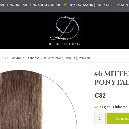
ZAHLUNG UND ZAHLUNG AUF RECHNUNG
EXPRESSVERSAND (1 WERKTAGE)
KEI
RUNG
Ponytail
Standard
#6 Mittelbraun, 50cm, 90g, Ponytail
#6 MITTE
PONYTAI
€82
es gibt 9 Einheiten
In den