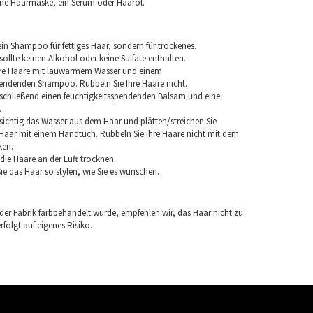
ine Haarmaske, ein Serum oder Haaröl.
in Shampoo für fettiges Haar, sondern für trockenes.
llte keinen Alkohol oder keine Sulfate enthalten.
hre Haare mit lauwarmem Wasser und einem
pendenden Shampoo. Rubbeln Sie Ihre Haare nicht.
chließend einen feuchtigkeitsspendenden Balsam und eine
.
sichtig das Wasser aus dem Haar und plätten/streichen Sie
aar mit einem Handtuch. Rubbeln Sie Ihre Haare nicht mit dem
ken.
e die Haare an der Luft trocknen.
e das Haar so stylen, wie Sie es wünschen.
 der Fabrik farbbehandelt wurde, empfehlen wir, das Haar nicht zu
folgt auf eigenes Risiko.