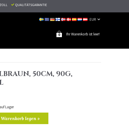
N ZOLL
QUALITÄTSGARANTIE
Ihr Warenkorb ist leer!
0
LBRAUN, 50CM, 90G,
L
 auf Lager
 Warenkorb legen »