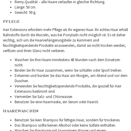
Remy-Qualität – alle Haare verlaufen in gleicher Richtung.
Länge: 50 cm.
Gewicht: 90 g.
PFLEGE
Hair Extensions erfordern mehr Pflege als Ihr eigenes Haar. Ihr echtes Haar erhält
Nährstoffe durch die Wurzeln, was bei Ponytailn nicht möglich ist. Es ist daher
wichtig, sich um die Haarverlängerungsteile zu kümmern und
feuchtigkeitspendende Produkte anzuwenden, damit sie nicht trocken werden,
verfilzen und ihren Glanz nicht verlieren.
Waschen Sie Ihre Haare mindestens 48 Stunden nach dem Einsetzen
nicht.
Binden Sie Ihr Haar zusammen, wenn Sie schlafen oder Sport treiben.
Entwirren und bürsten Sie das Haar am Morgen, am Abend und vor dem
Duschen.
Verwenden Sie feuchtigkeitsspendende Produkte, die speziell für Hair
Extensions bestimmt sind.
Vermeiden Sie Salz- und Chlorwasser.
Benutzen Sie eine Haarmaske, ein Serum oder Haaröl.
HAAREWASCHEN
Benutzen Sie kein Shampoo für fettiges Haar, sondern für trockenes.
Das Shampoo sollte keinen Alkohol oder keine Sulfate enthalten.
Waschen Sie Ihre Haare mit lauwarmem Wasser und einem