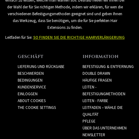
einfach zu wissen, welche man wählen soll. Deshalb helfen wir Ihnen bei
der Wahl der für Sie richtigen Methode, indem wir erklären, für wen die
verschiedenen Befestigungsmethoden geeignet sind und geben Ihnen
das Werkzeug, dass Sie benötigen, um die für Sie perfekten Hair
Extensions zu finden.
Leitfaden für Sie:
SO FINDEN SIE DIE RICHTIGE HAARVERLÄNGERUNG
GESCHÄFT
INFORMATION
LIEFERUNG UND RÜCKGABE
BEFESTIGUNG & ENTFERNUNG
BESCHWERDEN
DOUBLE DRAWN
BEDINGUNGEN
HÄUFIGE FRAGEN
KUNDENSERVICE
LEITEN -
EINLOGGEN
BEFESTIGUNGMETHODEN
ABOUT COOKIES
LEITEN - FARBE
THE COOKIE SETTINGS
LEITFADEN – WÄHLE DIE
QUALITÄT
PFLEGE
ÜBER DAS UNTERNEHMEN
NEWSLETTER