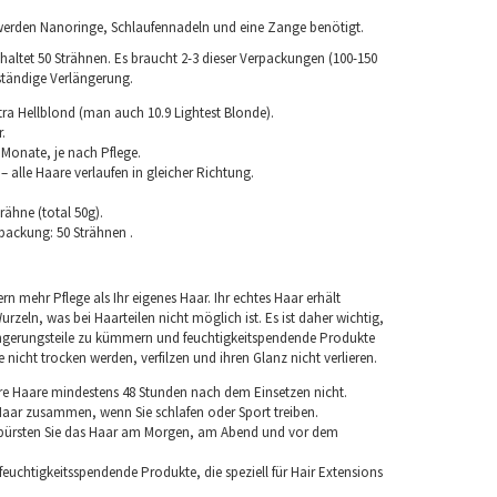
erden Nanoringe, Schlaufennadeln und eine Zange benötigt.
altet 50 Strähnen. Es braucht 2-3 dieser Verpackungen (100-150
lständige Verlängerung.
tra Hellblond (man auch 10.9 Lightest Blonde).
.
 Monate, je nach Pflege.
 alle Haare verlaufen in gleicher Richtung.
rähne (total 50g).
packung: 50 Strähnen .
rn mehr Pflege als Ihr eigenes Haar. Ihr echtes Haar erhält
rzeln, was bei Haarteilen nicht möglich ist. Es ist daher wichtig,
ngerungsteile zu kümmern und feuchtigkeitspendende Produkte
nicht trocken werden, verfilzen und ihren Glanz nicht verlieren.
re Haare mindestens 48 Stunden nach dem Einsetzen nicht.
 Haar zusammen, wenn Sie schlafen oder Sport treiben.
 bürsten Sie das Haar am Morgen, am Abend und vor dem
euchtigkeitsspendende Produkte, die speziell für Hair Extensions