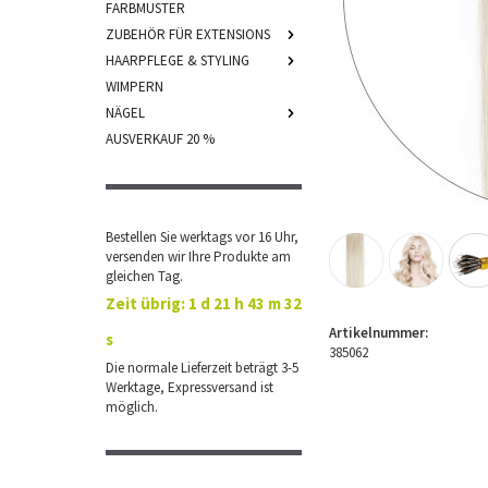
FARBMUSTER
ZUBEHÖR FÜR EXTENSIONS
HAARPFLEGE & STYLING
WIMPERN
NÄGEL
AUSVERKAUF 20 %
Bestellen Sie werktags vor 16 Uhr,
versenden wir Ihre Produkte am
gleichen Tag.
Zeit übrig:
1 d 21 h 43 m 31
Artikelnummer:
s
385062
Die normale Lieferzeit beträgt 3-5
Werktage, Expressversand ist
möglich.