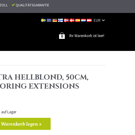
N ZOLL
QUALITÄTSGARANTIE
Ihr Warenkorb ist leer!
0
TRA HELLBLOND, 50CM,
NORING EXTENSIONS
n auf Lager
 Warenkorb legen »