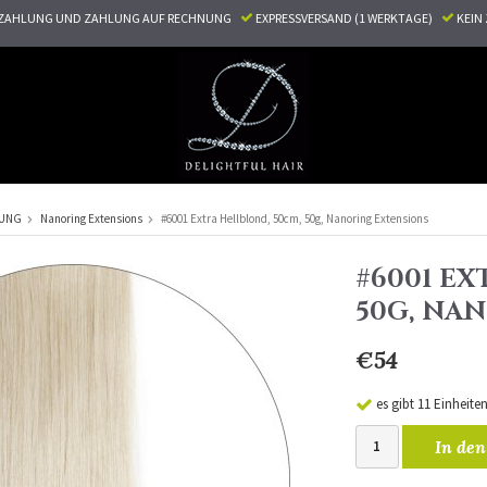
ZAHLUNG UND ZAHLUNG AUF RECHNUNG
EXPRESSVERSAND (1 WERKTAGE)
KEI
RUNG
Nanoring Extensions
#6001 Extra Hellblond, 50cm, 50g, Nanoring Extensions
#6001 EX
50G, NA
€54
es gibt 11 Einheite
In den