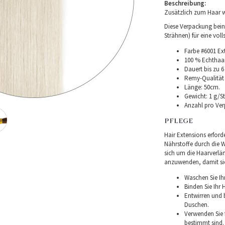
Beschreibung:
Zusätzlich zum Haar w
Diese Verpackung beinh
Strähnen) für eine vol
Farbe #6001 Ex
100 % Echthaar
Dauert bis zu 6
Remy-Qualität –
Länge: 50cm.
Gewicht: 1 g/St
Anzahl pro Ver
PFLEGE
Hair Extensions erforde
Nährstoffe durch die Wu
sich um die Haarverlä
anzuwenden, damit sie 
Waschen Sie Ih
Binden Sie Ihr
Entwirren und
Duschen.
Verwenden Sie f
bestimmt sind.