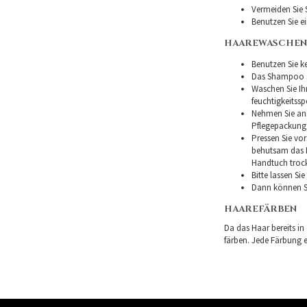
Vermeiden Sie 
Benutzen Sie e
HAAREWASCHEN
Benutzen Sie ke
Das Shampoo so
Waschen Sie I
feuchtigkeitss
Nehmen Sie ans
Pflegepackung
Pressen Sie vor
behutsam das H
Handtuch troc
Bitte lassen Si
Dann können Si
HAAREFÄRBEN
Da das Haar bereits in
färben. Jede Färbung er