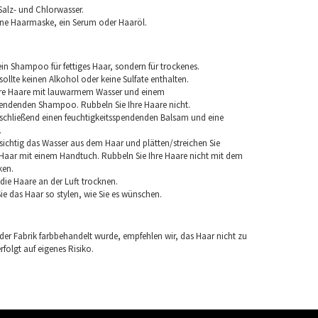
Salz- und Chlorwasser.
ine Haarmaske, ein Serum oder Haaröl.
in Shampoo für fettiges Haar, sondern für trockenes.
llte keinen Alkohol oder keine Sulfate enthalten.
hre Haare mit lauwarmem Wasser und einem
pendenden Shampoo. Rubbeln Sie Ihre Haare nicht.
chließend einen feuchtigkeitsspendenden Balsam und eine
.
sichtig das Wasser aus dem Haar und plätten/streichen Sie
aar mit einem Handtuch. Rubbeln Sie Ihre Haare nicht mit dem
ken.
e die Haare an der Luft trocknen.
e das Haar so stylen, wie Sie es wünschen.
 der Fabrik farbbehandelt wurde, empfehlen wir, das Haar nicht zu
folgt auf eigenes Risiko.