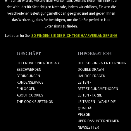
einfach zu wissen, welche man wählen soll. Deshalb helfen wir Ihnen bei
der Wahl der für Sie richtigen Methode, indem wir erklären, für wen die
verschiedenen Befestigungsmethoden geeignet sind und geben Ihnen
das Werkzeug, dass Sie benötigen, um die für Sie perfekten Hair
Extensions zu finden.
Leitfaden für Sie:
SO FINDEN SIE DIE RICHTIGE HAARVERLÄNGERUNG
GESCHÄFT
INFORMATION
LIEFERUNG UND RÜCKGABE
BEFESTIGUNG & ENTFERNUNG
BESCHWERDEN
DOUBLE DRAWN
BEDINGUNGEN
HÄUFIGE FRAGEN
KUNDENSERVICE
LEITEN -
EINLOGGEN
BEFESTIGUNGMETHODEN
ABOUT COOKIES
LEITEN - FARBE
THE COOKIE SETTINGS
LEITFADEN – WÄHLE DIE
QUALITÄT
PFLEGE
ÜBER DAS UNTERNEHMEN
NEWSLETTER