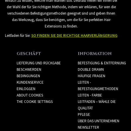
einfach zu wissen, welche man wählen soll. Deshalb helfen wir Ihnen bei
der Wahl der für Sie richtigen Methode, indem wir erklären, für wen die
verschiedenen Befestigungsmethoden geeignet sind und geben Ihnen
das Werkzeug, dass Sie benötigen, um die für Sie perfekten Hair
Extensions zu finden.
Leitfaden für Sie:
SO FINDEN SIE DIE RICHTIGE HAARVERLÄNGERUNG
GESCHÄFT
INFORMATION
LIEFERUNG UND RÜCKGABE
BEFESTIGUNG & ENTFERNUNG
BESCHWERDEN
DOUBLE DRAWN
BEDINGUNGEN
HÄUFIGE FRAGEN
KUNDENSERVICE
LEITEN -
EINLOGGEN
BEFESTIGUNGMETHODEN
ABOUT COOKIES
LEITEN - FARBE
THE COOKIE SETTINGS
LEITFADEN – WÄHLE DIE
QUALITÄT
PFLEGE
ÜBER DAS UNTERNEHMEN
NEWSLETTER