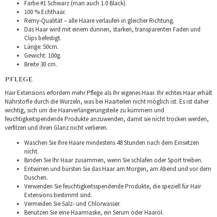
Farbe #1 Schwarz (man auch 1.0 Black).
100 % Echthaar.
Remy-Qualität – alle Haare verlaufen in gleicher Richtung.
Das Haar wird mit einem dünnen, starken, transparenten Faden und
Clips befestigt.
Länge: 50cm.
Gewicht: 100g.
Breite 30 cm.
PFLEGE
Hair Extensions erfordern mehr Pflege als Ihr eigenes Haar. Ihr echtes Haar erhält
Nährstoffe durch die Wurzeln, was bei Haarteilen nicht möglich ist. Es ist daher
wichtig, sich um die Haarverlängerungsteile zu kümmern und
feuchtigkeitspendende Produkte anzuwenden, damit sie nicht trocken werden,
verfilzen und ihren Glanz nicht verlieren.
Waschen Sie Ihre Haare mindestens 48 Stunden nach dem Einsetzen
nicht.
Binden Sie Ihr Haar zusammen, wenn Sie schlafen oder Sport treiben.
Entwirren und bürsten Sie das Haar am Morgen, am Abend und vor dem
Duschen.
Verwenden Sie feuchtigkeitsspendende Produkte, die speziell für Hair
Extensions bestimmt sind.
Vermeiden Sie Salz- und Chlorwasser.
Benutzen Sie eine Haarmaske, ein Serum oder Haaröl.