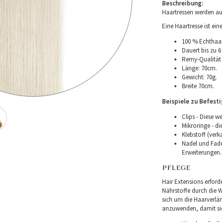
Beschreibung:
Haartressen werden au
Eine Haartresse ist ei
100 % Echthaar
Dauert bis zu 6
Remy-Qualität –
Länge: 70cm.
Gewicht: 70g.
Breite 70cm.
Beispiele zu Befest
Clips - Diese w
Mikroringe - d
Klebstoff (verk
Nadel und Fade
Erweiterungen.
PFLEGE
Hair Extensions erforde
Nährstoffe durch die Wu
sich um die Haarverlä
anzuwenden, damit sie 