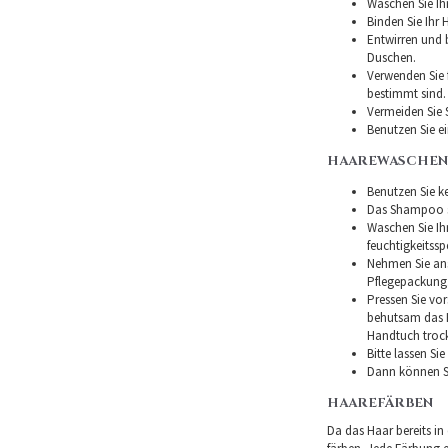
Waschen Sie Ih
Binden Sie Ihr
Entwirren und
Duschen.
Verwenden Sie f
bestimmt sind.
Vermeiden Sie 
Benutzen Sie e
HAAREWASCHEN
Benutzen Sie ke
Das Shampoo so
Waschen Sie I
feuchtigkeitss
Nehmen Sie ans
Pflegepackung
Pressen Sie vor
behutsam das H
Handtuch troc
Bitte lassen Si
Dann können Si
HAAREFÄRBEN
Da das Haar bereits in