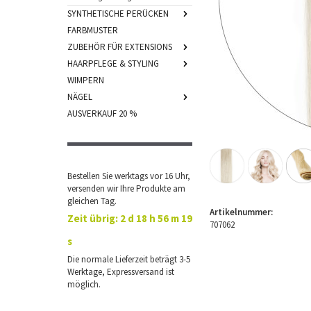
SYNTHETISCHE PERÜCKEN
FARBMUSTER
ZUBEHÖR FÜR EXTENSIONS
HAARPFLEGE & STYLING
WIMPERN
NÄGEL
AUSVERKAUF 20 %
Bestellen Sie werktags vor 16 Uhr,
versenden wir Ihre Produkte am
gleichen Tag.
Artikelnummer:
Zeit übrig:
2 d 18 h 56 m 19
707062
s
Die normale Lieferzeit beträgt 3-5
Werktage, Expressversand ist
möglich.