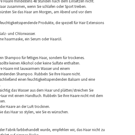
re Haare mindestens 48 Stunden nach dem Einsetzen nicht.
 Haar zusammen, wenn Sie schlafen oder Sport treiben.
 bürsten Sie das Haar am Morgen, am Abend und vor dem
euchtigkeitsspendende Produkte, die speziell für Hair Extensions
Salz- und Chlorwasser.
ine haarmaske, ein Serum oder Haaröl.
in Shampoo für fettiges Haar, sondern für trockenes.
llte keinen Alkohol oder keine Sulfate enthalten.
hre Haare mit lauwarmem Wasser und einem
pendenden Shampoo. Rubbeln Sie Ihre Haare nicht.
chließend einen feuchtigkeitsspendenden Balsam und eine
.
sichtig das Wasser aus dem Haar und plätten/streichen Sie
aar mit einem Handtuch. Rubbeln Sie Ihre Haare nicht mit dem
ken.
e die Haare an der Luft trocknen.
e das Haar so stylen, wie Sie es wünschen.
 der Fabrik farbbehandelt wurde, empfehlen wir, das Haar nicht zu