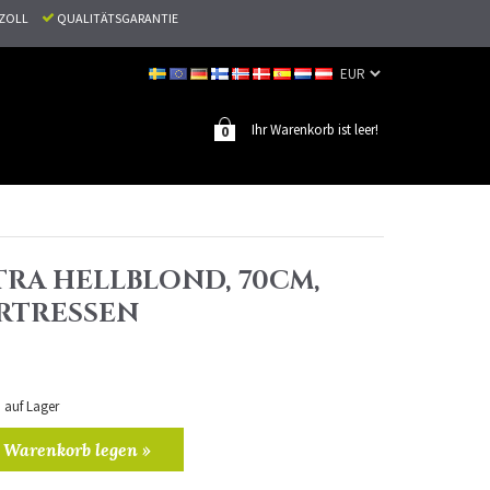
N ZOLL
QUALITÄTSGARANTIE
Ihr Warenkorb ist leer!
0
TRA HELLBLOND, 70CM,
ARTRESSEN
n auf Lager
 Warenkorb legen »