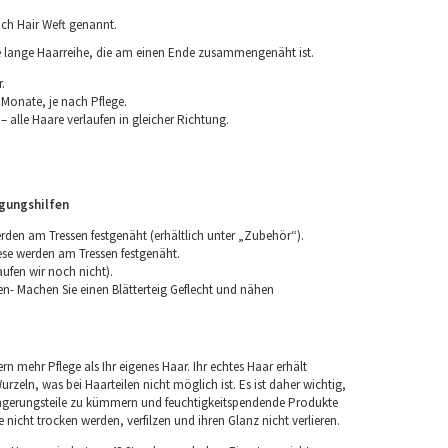
ch Hair Weft genannt.
ne lange Haarreihe, die am einen Ende zusammengenäht ist.
.
 Monate, je nach Pflege.
 alle Haare verlaufen in gleicher Richtung.
igungshilfen
erden am Tressen festgenäht (erhältlich unter „Zubehör“).
iese werden am Tressen festgenäht.
aufen wir noch nicht).
n- Machen Sie einen Blätterteig Geflecht und nähen
rn mehr Pflege als Ihr eigenes Haar. Ihr echtes Haar erhält
rzeln, was bei Haarteilen nicht möglich ist. Es ist daher wichtig,
ngerungsteile zu kümmern und feuchtigkeitspendende Produkte
nicht trocken werden, verfilzen und ihren Glanz nicht verlieren.