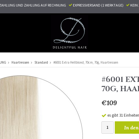
ZAHLUNG UND ZAHLUNG AUF RECHNUNG
EXPRESSVERSAND (1 WERKTAGE)
KEI
RUNG
Haartressen
Standard
#6001 Extra Hellblond, 70cm, 70g, Haartressen
#6001 EX
70G, HA
€109
es gibt 31 Einheite
In den