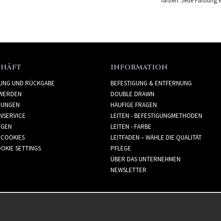
färben. Jede Färbung er
CHÄFT
INFORMATION
RUNG UND RÜCKGABE
BEFESTIGUNG & ENTFERNUNG
WERDEN
DOUBLE DRAWN
GUNGEN
HÄUFIGE FRAGEN
NSERVICE
LEITEN - BEFESTIGUNGMETHODEN
GGEN
LEITEN - FARBE
 COOKIES
LEITFADEN – WÄHLE DIE QUALITÄT
OKIE SETTINGS
PFLEGE
ÜBER DAS UNTERNEHMEN
NEWSLETTER