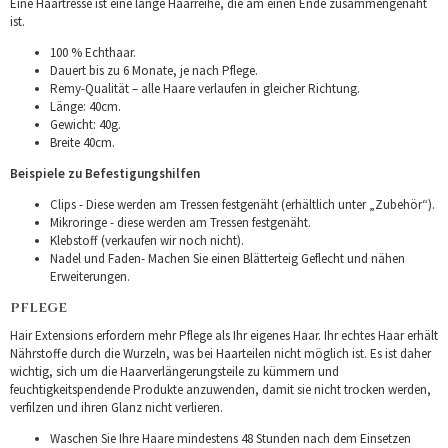
Eine Haartresse ist eine lange Haarreihe, die am einen Ende zusammengenäht
ist.
100 % Echthaar.
Dauert bis zu 6 Monate, je nach Pflege.
Remy-Qualität – alle Haare verlaufen in gleicher Richtung.
Länge: 40cm.
Gewicht: 40g.
Breite 40cm.
Beispiele zu Befestigungshilfen
Clips - Diese werden am Tressen festgenäht (erhältlich unter „Zubehör“).
Mikroringe - diese werden am Tressen festgenäht.
Klebstoff (verkaufen wir noch nicht).
Nadel und Faden- Machen Sie einen Blätterteig Geflecht und nähen
Erweiterungen.
PFLEGE
Hair Extensions erfordern mehr Pflege als Ihr eigenes Haar. Ihr echtes Haar erhält
Nährstoffe durch die Wurzeln, was bei Haarteilen nicht möglich ist. Es ist daher
wichtig, sich um die Haarverlängerungsteile zu kümmern und
feuchtigkeitspendende Produkte anzuwenden, damit sie nicht trocken werden,
verfilzen und ihren Glanz nicht verlieren.
Waschen Sie Ihre Haare mindestens 48 Stunden nach dem Einsetzen