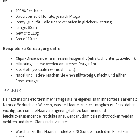
ist.
100 % Echthaar.
Dauert bis zu 6 Monate, je nach Pflege.
Remy-Qualität – alle Haare verlaufen in gleicher Richtung.
Länge: 60cm.
Gewicht: 110g.
Breite 110 cm.
Beispiele zu Befestigungshilfen
Clips - Diese werden am Tressen festgenäht (erhältlich unter „Zubehör“).
Mikroringe - diese werden am Tressen festgenäht.
Klebstoff (verkaufen wir noch nicht).
Nadel und Faden- Machen Sie einen Blätterteig Geflecht und nähen
Erweiterungen.
PFLEGE
Hair Extensions erfordern mehr Pflege als Ihr eigenes Haar. Ihr echtes Haar erhält
Nährstoffe durch die Wurzeln, was bei Haarteilen nicht möglich ist. Es ist daher
wichtig, sich um die Haarverlängerungsteile zu kümmern und
feuchtigkeitspendende Produkte anzuwenden, damit sie nicht trocken werden,
verfilzen und ihren Glanz nicht verlieren.
Waschen Sie Ihre Haare mindestens 48 Stunden nach dem Einsetzen
nicht.