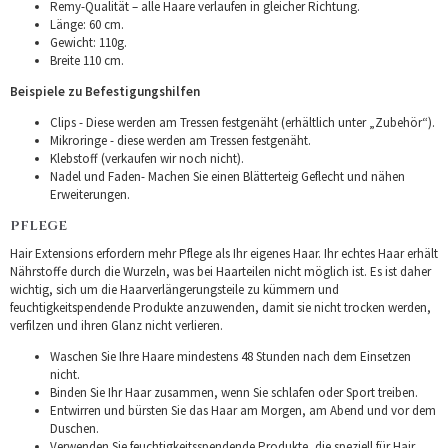
Remy-Qualität – alle Haare verlaufen in gleicher Richtung.
Länge: 60 cm.
Gewicht: 110g.
Breite 110 cm.
Beispiele zu Befestigungshilfen
Clips - Diese werden am Tressen festgenäht (erhältlich unter „Zubehör“).
Mikroringe - diese werden am Tressen festgenäht.
Klebstoff (verkaufen wir noch nicht).
Nadel und Faden- Machen Sie einen Blätterteig Geflecht und nähen
Erweiterungen.
PFLEGE
Hair Extensions erfordern mehr Pflege als Ihr eigenes Haar. Ihr echtes Haar erhält
Nährstoffe durch die Wurzeln, was bei Haarteilen nicht möglich ist. Es ist daher
wichtig, sich um die Haarverlängerungsteile zu kümmern und
feuchtigkeitspendende Produkte anzuwenden, damit sie nicht trocken werden,
verfilzen und ihren Glanz nicht verlieren.
Waschen Sie Ihre Haare mindestens 48 Stunden nach dem Einsetzen
nicht.
Binden Sie Ihr Haar zusammen, wenn Sie schlafen oder Sport treiben.
Entwirren und bürsten Sie das Haar am Morgen, am Abend und vor dem
Duschen.
Verwenden Sie feuchtigkeitsspendende Produkte, die speziell für Hair