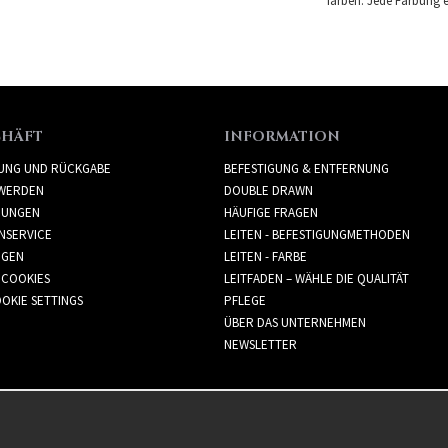
färben. Jede Färbung er
CHÄFT
INFORMATION
RUNG UND RÜCKGABE
BEFESTIGUNG & ENTFERNUNG
WERDEN
DOUBLE DRAWN
GUNGEN
HÄUFIGE FRAGEN
NSERVICE
LEITEN - BEFESTIGUNGMETHODEN
GGEN
LEITEN - FARBE
 COOKIES
LEITFADEN – WÄHLE DIE QUALITÄT
OKIE SETTINGS
PFLEGE
ÜBER DAS UNTERNEHMEN
NEWSLETTER