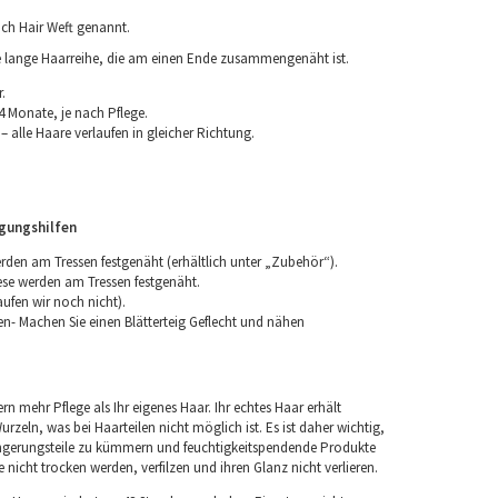
ch Hair Weft genannt.
ne lange Haarreihe, die am einen Ende zusammengenäht ist.
.
4 Monate, je nach Pflege.
 alle Haare verlaufen in gleicher Richtung.
igungshilfen
erden am Tressen festgenäht (erhältlich unter „Zubehör“).
iese werden am Tressen festgenäht.
aufen wir noch nicht).
n- Machen Sie einen Blätterteig Geflecht und nähen
rn mehr Pflege als Ihr eigenes Haar. Ihr echtes Haar erhält
rzeln, was bei Haarteilen nicht möglich ist. Es ist daher wichtig,
ngerungsteile zu kümmern und feuchtigkeitspendende Produkte
nicht trocken werden, verfilzen und ihren Glanz nicht verlieren.