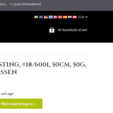
N ZOLL
QUALITÄTSGARANTIE
Ihr Warenkorb ist leer!
0
TING, #18/6001, 50CM, 50G,
SSEN
n auf Lager
 Warenkorb legen »