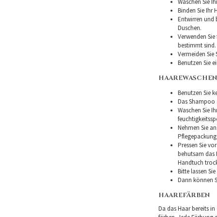
Waschen Sie Ih
Binden Sie Ihr
Entwirren und
Duschen.
Verwenden Sie f
bestimmt sind.
Vermeiden Sie 
Benutzen Sie e
HAAREWASCHEN
Benutzen Sie ke
Das Shampoo so
Waschen Sie I
feuchtigkeitss
Nehmen Sie ans
Pflegepackung
Pressen Sie vor
behutsam das H
Handtuch troc
Bitte lassen Si
Dann können Si
HAAREFÄRBEN
Da das Haar bereits in