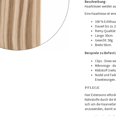
Beschreibung:
Haartressen werden au
Eine Haartresse ist ei
100 % Echthaar
Dauert bis zu 2
Remy-Qualität –
Länge: 50cm.
Gewicht: 50g.
Breite 50cm.
Beispiele zu Befest
Clips - Diese w
Mikroringe - d
Klebstoff (verk
Nadel und Fade
Erweiterungen.
PFLEGE
Hair Extensions erforde
Nährstoffe durch die Wu
sich um die Haarverlä
anzuwenden, damit sie 