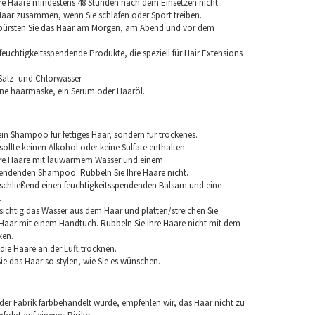
re Haare mindestens 48 Stunden nach dem Einsetzen nicht.
 Haar zusammen, wenn Sie schlafen oder Sport treiben.
 bürsten Sie das Haar am Morgen, am Abend und vor dem
euchtigkeitsspendende Produkte, die speziell für Hair Extensions
Salz- und Chlorwasser.
ine haarmaske, ein Serum oder Haaröl.
in Shampoo für fettiges Haar, sondern für trockenes.
llte keinen Alkohol oder keine Sulfate enthalten.
hre Haare mit lauwarmem Wasser und einem
pendenden Shampoo. Rubbeln Sie Ihre Haare nicht.
chließend einen feuchtigkeitsspendenden Balsam und eine
.
sichtig das Wasser aus dem Haar und plätten/streichen Sie
aar mit einem Handtuch. Rubbeln Sie Ihre Haare nicht mit dem
ken.
e die Haare an der Luft trocknen.
e das Haar so stylen, wie Sie es wünschen.
 der Fabrik farbbehandelt wurde, empfehlen wir, das Haar nicht zu