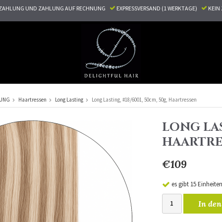
ZAHLUNG UND ZAHLUNG AUF RECHNUNG
EXPRESSVERSAND (1 WERKTAGE)
KEI
RUNG
Haartressen
Long Lasting
Long Lasting, #18/6001, 50cm, 50g, Haartressen
LONG LAS
HAARTRE
€109
es gibt 15 Einheite
In den