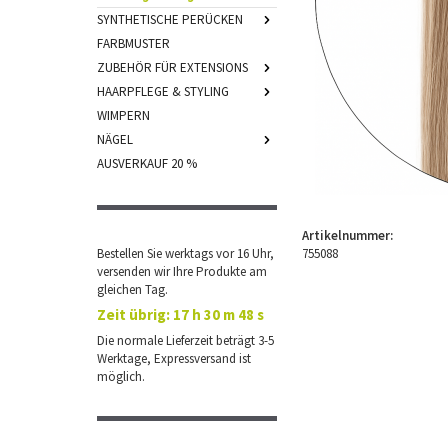
SYNTHETISCHE PERÜCKEN
FARBMUSTER
ZUBEHÖR FÜR EXTENSIONS
HAARPFLEGE & STYLING
WIMPERN
NÄGEL
AUSVERKAUF 20 %
Artikelnummer:
Bestellen Sie werktags vor 16 Uhr,
755088
versenden wir Ihre Produkte am
gleichen Tag.
Zeit übrig:
17 h 30 m 48 s
Die normale Lieferzeit beträgt 3-5
Werktage, Expressversand ist
möglich.