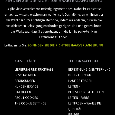
FINDEN SIE DIE RICHTIGE HAARVERLÄNGERUNG
Es gibt viele verschiedene Befestigungsmethoden. Daher ist es nicht so
einfach zu wissen, welche man wählen soll. Deshalb helfen wir Ihnen bei
der Wahl der für Sie richtigen Methode, indem wir erklären, für wen die
verschiedenen Befestigungsmethoden geeignet sind und geben Ihnen
das Werkzeug, dass Sie benötigen, um die für Sie perfekten Hair
Extensions zu finden.
Leitfaden für Sie:
SO FINDEN SIE DIE RICHTIGE HAARVERLÄNGERUNG
GESCHÄFT
INFORMATION
LIEFERUNG UND RÜCKGABE
BEFESTIGUNG & ENTFERNUNG
BESCHWERDEN
DOUBLE DRAWN
BEDINGUNGEN
HÄUFIGE FRAGEN
KUNDENSERVICE
LEITEN -
EINLOGGEN
BEFESTIGUNGMETHODEN
ABOUT COOKIES
LEITEN - FARBE
THE COOKIE SETTINGS
LEITFADEN – WÄHLE DIE
QUALITÄT
PFLEGE