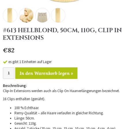
#613 HELLBLOND, 50CM, 110G, CLIP IN
EXTENSIONS
€82
es gibt 1 Einheiten auf Lager
In den Warenkorb legen »
Beschreibung:
Clip-In Extensions werden auch als Clip On Haarverlängerungen bezeichnet.
16 Clips enthalten (genäht).
100 % Echthaar.
Remy-Qualität – alle Haare verlaufen in gleicher Richtung.
Länge: 50cm.
Gewicht: 110g.
Anzahl: 7 stücke (20 cm, 15 cm, 15 cm, 10 cm, 10 cm, 4 cm, 4 cm).