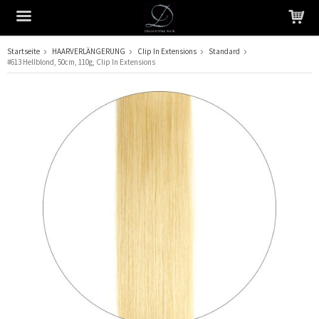
Startseite
HAARVERLÄNGERUNG
Clip In Extensions
Standard
#613 Hellblond, 50cm, 110g, Clip In Extensions
Das Produkt wurde in Ihren Warenkorb gelegt