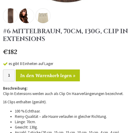
#6 MITTELBRAUN, 70CM, 130G, CLIP IN
EXTENSIONS
€182
es gibt 8 Einheiten auf Lager
In den Warenkorb legen »
Beschreibung:
Clip-In Extensions werden auch als Clip On Haarverlängerungen bezeichnet.
16 Clips enthalten (genäht).
100 % Echthaar.
Remy-Qualität – alle Haare verlaufen in gleicher Richtung.
Länge: 70cm.
Gewicht: 130g.
Anzahl: 7 stücke (20 cm, 15 cm, 15 cm, 10 cm, 10 cm, 4 cm, 4 cm).