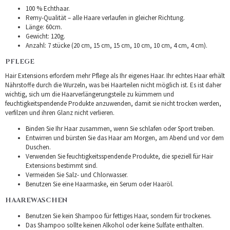
100 % Echthaar.
Remy-Qualität – alle Haare verlaufen in gleicher Richtung.
Länge: 60cm.
Gewicht: 120g.
Anzahl: 7 stücke (20 cm, 15 cm, 15 cm, 10 cm, 10 cm, 4 cm, 4 cm).
PFLEGE
Hair Extensions erfordern mehr Pflege als Ihr eigenes Haar. Ihr echtes Haar erhält
Nährstoffe durch die Wurzeln, was bei Haarteilen nicht möglich ist. Es ist daher
wichtig, sich um die Haarverlängerungsteile zu kümmern und
feuchtigkeitspendende Produkte anzuwenden, damit sie nicht trocken werden,
verfilzen und ihren Glanz nicht verlieren.
Binden Sie Ihr Haar zusammen, wenn Sie schlafen oder Sport treiben.
Entwirren und bürsten Sie das Haar am Morgen, am Abend und vor dem
Duschen.
Verwenden Sie feuchtigkeitsspendende Produkte, die speziell für Hair
Extensions bestimmt sind.
Vermeiden Sie Salz- und Chlorwasser.
Benutzen Sie eine Haarmaske, ein Serum oder Haaröl.
HAAREWASCHEN
Benutzen Sie kein Shampoo für fettiges Haar, sondern für trockenes.
Das Shampoo sollte keinen Alkohol oder keine Sulfate enthalten.