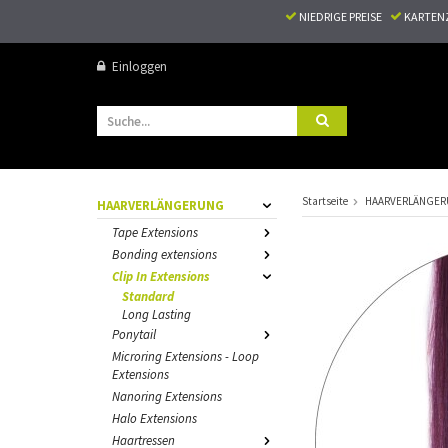
NIEDRIGE PREISE
KARTEN
Einloggen
Startseite
HAARVERLÄNGE
HAARVERLÄNGERUNG
Tape Extensions
Bonding extensions
Clip In Extensions
Standard
Long Lasting
Ponytail
Microring Extensions - Loop
Extensions
Nanoring Extensions
Halo Extensions
Haartressen