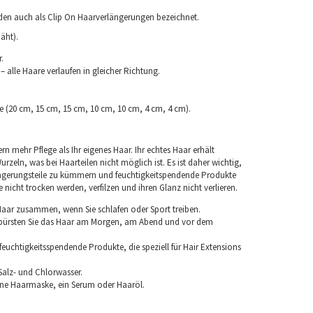
rden auch als Clip On Haarverlängerungen bezeichnet.
äht).
.
 alle Haare verlaufen in gleicher Richtung.
ke (20 cm, 15 cm, 15 cm, 10 cm, 10 cm, 4 cm, 4 cm).
rn mehr Pflege als Ihr eigenes Haar. Ihr echtes Haar erhält
rzeln, was bei Haarteilen nicht möglich ist. Es ist daher wichtig,
ngerungsteile zu kümmern und feuchtigkeitspendende Produkte
nicht trocken werden, verfilzen und ihren Glanz nicht verlieren.
 Haar zusammen, wenn Sie schlafen oder Sport treiben.
 bürsten Sie das Haar am Morgen, am Abend und vor dem
euchtigkeitsspendende Produkte, die speziell für Hair Extensions
Salz- und Chlorwasser.
ine Haarmaske, ein Serum oder Haaröl.