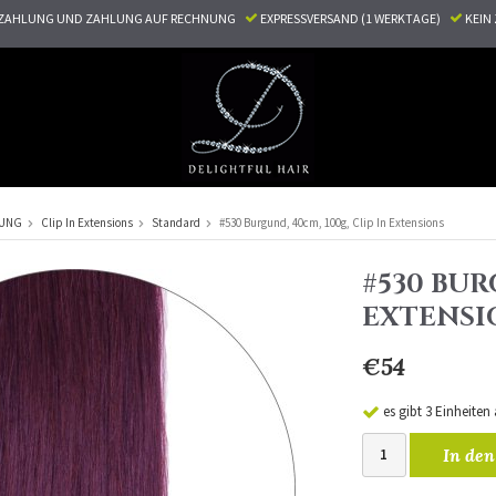
ZAHLUNG UND ZAHLUNG AUF RECHNUNG
EXPRESSVERSAND (1 WERKTAGE)
KEI
RUNG
Clip In Extensions
Standard
#530 Burgund, 40cm, 100g, Clip In Extensions
#530 BUR
EXTENSI
€54
es gibt 3 Einheiten
In den