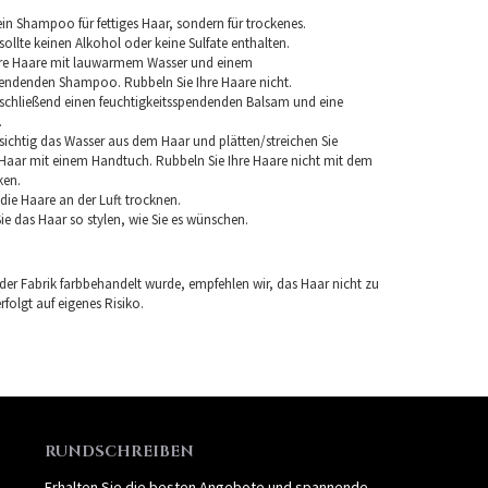
in Shampoo für fettiges Haar, sondern für trockenes.
llte keinen Alkohol oder keine Sulfate enthalten.
hre Haare mit lauwarmem Wasser und einem
pendenden Shampoo. Rubbeln Sie Ihre Haare nicht.
chließend einen feuchtigkeitsspendenden Balsam und eine
.
sichtig das Wasser aus dem Haar und plätten/streichen Sie
aar mit einem Handtuch. Rubbeln Sie Ihre Haare nicht mit dem
ken.
e die Haare an der Luft trocknen.
e das Haar so stylen, wie Sie es wünschen.
 der Fabrik farbbehandelt wurde, empfehlen wir, das Haar nicht zu
folgt auf eigenes Risiko.
RUNDSCHREIBEN
Erhalten Sie die besten Angebote und spannende