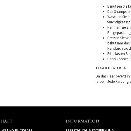
Benutzen Sie ke
Das Shampoo so
Waschen Sie I
feuchtigkeitss
Nehmen Sie ans
Pflegepackung
Pressen Sie vor
behutsam das H
Handtuch troc
Bitte lassen Si
Dann können Si
HAAREFÄRBEN
Da das Haar bereits in
färben. Jede Färbung er
CHÄFT
INFORMATION
RUNG UND RÜCKGABE
BEFESTIGUNG & ENTFERNUNG