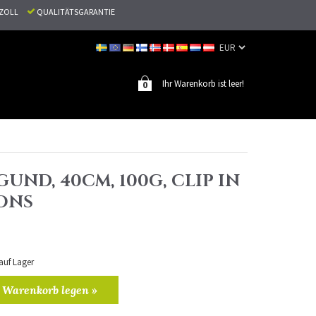
N ZOLL
QUALITÄTSGARANTIE
Ihr Warenkorb ist leer!
0
GUND, 40CM, 100G, CLIP IN
ONS
 auf Lager
 Warenkorb legen »