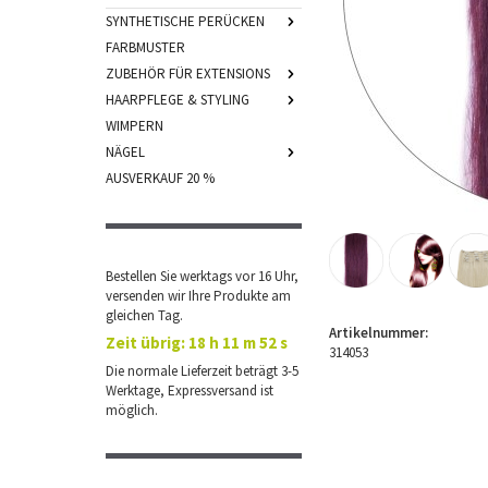
SYNTHETISCHE PERÜCKEN
FARBMUSTER
ZUBEHÖR FÜR EXTENSIONS
HAARPFLEGE & STYLING
WIMPERN
NÄGEL
AUSVERKAUF 20 %
Bestellen Sie werktags vor 16 Uhr,
versenden wir Ihre Produkte am
gleichen Tag.
Artikelnummer:
Zeit übrig:
18 h 11 m 52 s
314053
Die normale Lieferzeit beträgt 3-5
Werktage, Expressversand ist
möglich.