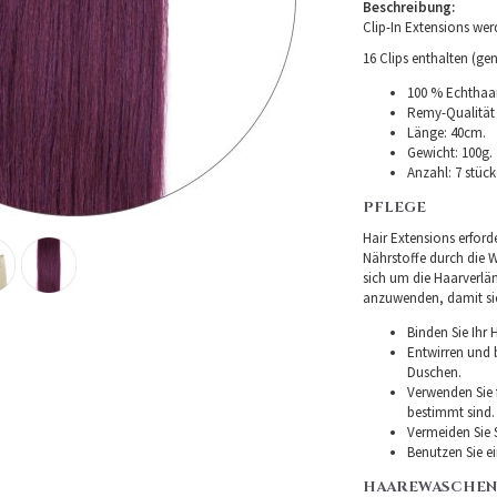
Beschreibung:
Clip-In Extensions we
16 Clips enthalten (gen
100 % Echthaar
Remy-Qualität –
Länge: 40cm.
Gewicht: 100g.
Anzahl: 7 stüc
PFLEGE
Hair Extensions erforde
Nährstoffe durch die Wu
sich um die Haarverlä
anzuwenden, damit sie 
Binden Sie Ihr
Entwirren und
Duschen.
Verwenden Sie f
bestimmt sind.
Vermeiden Sie 
Benutzen Sie e
HAAREWASCHEN