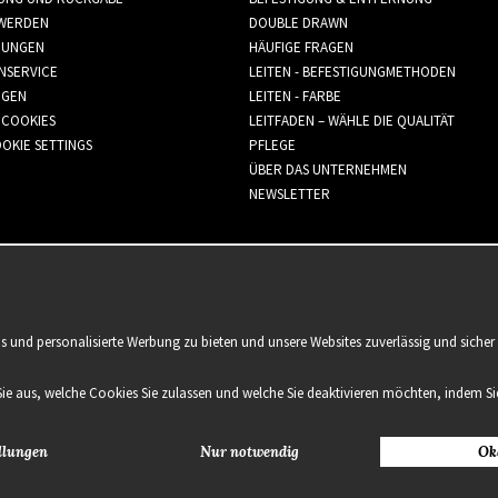
WERDEN
DOUBLE DRAWN
GUNGEN
HÄUFIGE FRAGEN
NSERVICE
LEITEN - BEFESTIGUNGMETHODEN
GGEN
LEITEN - FARBE
 COOKIES
LEITFADEN – WÄHLE DIE QUALITÄT
OKIE SETTINGS
PFLEGE
ÜBER DAS UNTERNEHMEN
NEWSLETTER
is und personalisierte Werbung zu bieten und unsere Websites zuverlässig und sich
Sie aus, welche Cookies Sie zulassen und welche Sie deaktivieren möchten, indem Sie
llungen
Nur notwendig
Ok
2021 Delightful Hair