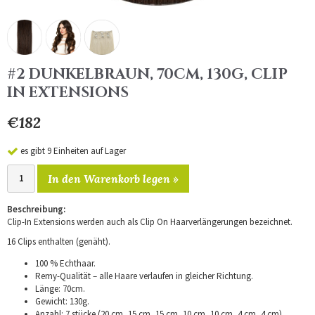
#2 DUNKELBRAUN, 70CM, 130G, CLIP
IN EXTENSIONS
€182
es gibt 9 Einheiten auf Lager
In den Warenkorb legen »
Beschreibung:
Clip-In Extensions werden auch als Clip On Haarverlängerungen bezeichnet.
16 Clips enthalten (genäht).
100 % Echthaar.
Remy-Qualität – alle Haare verlaufen in gleicher Richtung.
Länge: 70cm.
Gewicht: 130g.
Anzahl: 7 stücke (20 cm, 15 cm, 15 cm, 10 cm, 10 cm, 4 cm, 4 cm).