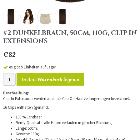
#2 DUNKELBRAUN, 50CM, 110G, CLIP IN
EXTENSIONS
€82
es gibt 5 Einheiten auf Lager
In den Warenkorb legen »
Beschreibung:
Clip-In Extensions werden auch als Clip On Haarverlängerungen bezeichnet.
16 Clips enthalten (genäht).
100 % Echthaar.
Remy-Qualität – alle Haare verlaufen in gleicher Richtung.
Länge: 50cm.
Gewicht: 110g.
Anzahl: 7 stücke (20 cm, 15 cm, 15 cm, 10 cm, 10 cm, 4 cm, 4 cm).