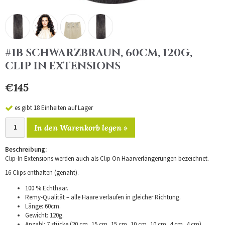
#1B SCHWARZBRAUN, 60CM, 120G,
CLIP IN EXTENSIONS
€145
es gibt 18 Einheiten auf Lager
In den Warenkorb legen »
Beschreibung:
Clip-In Extensions werden auch als Clip On Haarverlängerungen bezeichnet.
16 Clips enthalten (genäht).
100 % Echthaar.
Remy-Qualität – alle Haare verlaufen in gleicher Richtung.
Länge: 60cm.
Gewicht: 120g.
Anzahl: 7 stücke (20 cm, 15 cm, 15 cm, 10 cm, 10 cm, 4 cm, 4 cm).