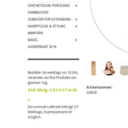
SYNTHETISCHE PERÜCKEN
FARBMUSTER
ZUBEHÖR FÜR EXTENSIONS
HAARPFLEGE & STYLING
WIMPERN
NÄGEL
AUSVERKAUF 20 %
Bestellen Sie werktags vor 16 Uhr,
versenden wir Ihre Produkte am
gleichen Tag.
Artikelnummer:
Zeit übrig:
2 d 3 h 37 m 41
316018
s
Die normale Lieferzeit beträgt 3-5
Werktage, Expressversand ist
möglich.