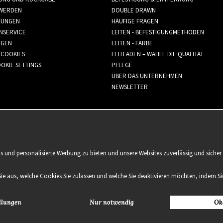
WERDEN
DOUBLE DRAWN
GUNGEN
HÄUFIGE FRAGEN
NSERVICE
LEITEN - BEFESTIGUNGMETHODEN
GGEN
LEITEN - FARBE
 COOKIES
LEITFADEN – WÄHLE DIE QUALITÄT
OKIE SETTINGS
PFLEGE
ÜBER DAS UNTERNEHMEN
NEWSLETTER
is und personalisierte Werbung zu bieten und unsere Websites zuverlässig und sich
Sie aus, welche Cookies Sie zulassen und welche Sie deaktivieren möchten, indem Sie
llungen
Nur notwendig
Ok
2021 Delightful Hair