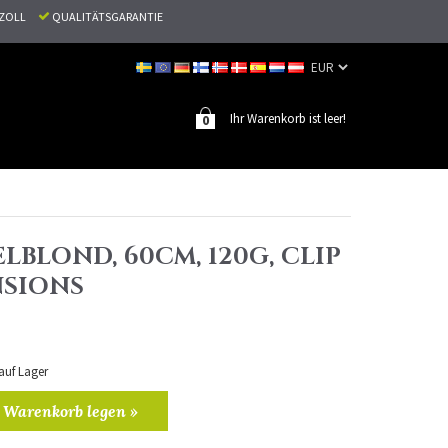
N ZOLL
QUALITÄTSGARANTIE
Ihr Warenkorb ist leer!
0
ELBLOND, 60CM, 120G, CLIP
NSIONS
 auf Lager
 Warenkorb legen »