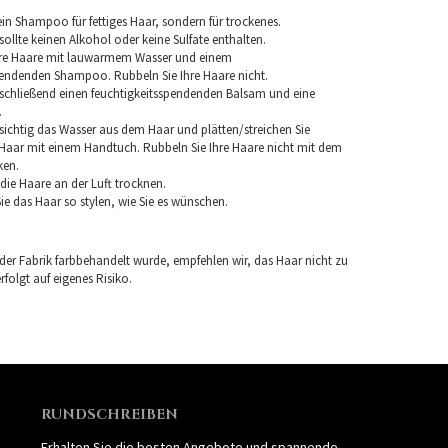
in Shampoo für fettiges Haar, sondern für trockenes.
llte keinen Alkohol oder keine Sulfate enthalten.
hre Haare mit lauwarmem Wasser und einem
pendenden Shampoo. Rubbeln Sie Ihre Haare nicht.
chließend einen feuchtigkeitsspendenden Balsam und eine
.
sichtig das Wasser aus dem Haar und plätten/streichen Sie
aar mit einem Handtuch. Rubbeln Sie Ihre Haare nicht mit dem
ken.
e die Haare an der Luft trocknen.
e das Haar so stylen, wie Sie es wünschen.
 der Fabrik farbbehandelt wurde, empfehlen wir, das Haar nicht zu
folgt auf eigenes Risiko.
RUNDSCHREIBEN
Erhalten Sie die besten Angebote und spannende