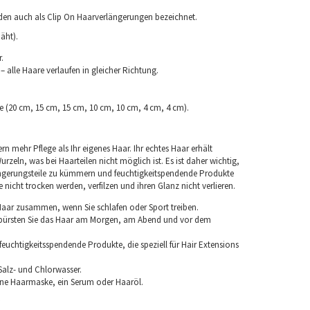
rden auch als Clip On Haarverlängerungen bezeichnet.
äht).
.
 alle Haare verlaufen in gleicher Richtung.
ke (20 cm, 15 cm, 15 cm, 10 cm, 10 cm, 4 cm, 4 cm).
rn mehr Pflege als Ihr eigenes Haar. Ihr echtes Haar erhält
rzeln, was bei Haarteilen nicht möglich ist. Es ist daher wichtig,
ngerungsteile zu kümmern und feuchtigkeitspendende Produkte
nicht trocken werden, verfilzen und ihren Glanz nicht verlieren.
 Haar zusammen, wenn Sie schlafen oder Sport treiben.
 bürsten Sie das Haar am Morgen, am Abend und vor dem
euchtigkeitsspendende Produkte, die speziell für Hair Extensions
Salz- und Chlorwasser.
ine Haarmaske, ein Serum oder Haaröl.