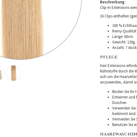
Beschreibung:
Clip-In Extensions we
16 Clips enthalten (gen
100 % Echthaar
Remy-Qualität –
Länge: 60cm.
Gewicht: 120g.
Anzahl: 7 stüc
PFLEGE
Hair Extensions erforde
Nährstoffe durch die Wu
sich um die Haarverlä
anzuwenden, damit sie 
Binden Sie Ihr
Entwirren und
Duschen.
Verwenden Sie f
bestimmt sind.
Vermeiden Sie 
Benutzen Sie e
HAAREWASCHEN