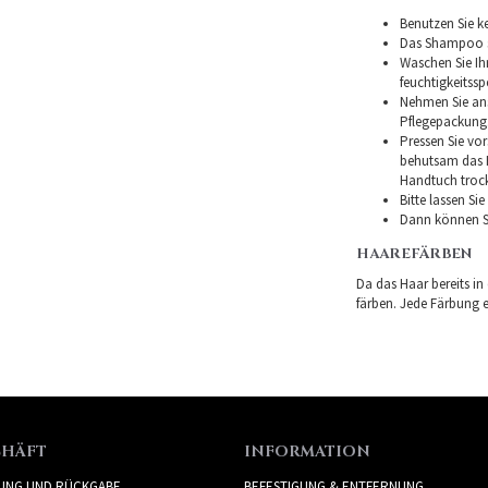
Benutzen Sie ke
Das Shampoo so
Waschen Sie I
feuchtigkeitss
Nehmen Sie ans
Pflegepackung
Pressen Sie vor
behutsam das H
Handtuch troc
Bitte lassen Si
Dann können Si
HAAREFÄRBEN
Da das Haar bereits in
färben. Jede Färbung er
CHÄFT
INFORMATION
RUNG UND RÜCKGABE
BEFESTIGUNG & ENTFERNUNG