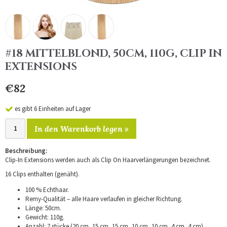
#18 MITTELBLOND, 50CM, 110G, CLIP IN
EXTENSIONS
€82
es gibt 6 Einheiten auf Lager
In den Warenkorb legen »
Beschreibung:
Clip-In Extensions werden auch als Clip On Haarverlängerungen bezeichnet.
16 Clips enthalten (genäht).
100 % Echthaar.
Remy-Qualität – alle Haare verlaufen in gleicher Richtung.
Länge: 50cm.
Gewicht: 110g.
Anzahl: 7 stücke (20 cm, 15 cm, 15 cm, 10 cm, 10 cm, 4 cm, 4 cm).