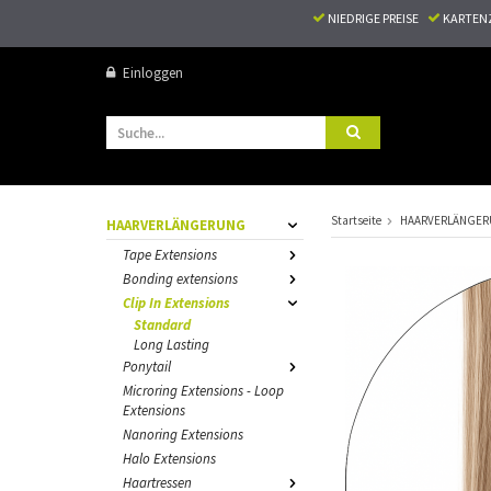
NIEDRIGE PREISE
KARTEN
Einloggen
Startseite
HAARVERLÄNGE
HAARVERLÄNGERUNG
Tape Extensions
Bonding extensions
Clip In Extensions
Standard
Long Lasting
Ponytail
Microring Extensions - Loop
Extensions
Nanoring Extensions
Halo Extensions
Haartressen