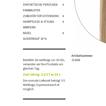
SYNTHETISCHE PERÜCKEN
FARBMUSTER
ZUBEHÖR FÜR EXTENSIONS
HAARPFLEGE & STYLING
WIMPERN
NÄGEL
AUSVERKAUF 20 %
Artikelnummer:
Bestellen Sie werktags vor 16 Uhr,
314188
versenden wir Ihre Produkte am
gleichen Tag.
Zeit übrig:
2 d 37 m 37 s
Die normale Lieferzeit beträgt 3-5
Werktage, Expressversand ist
möglich.