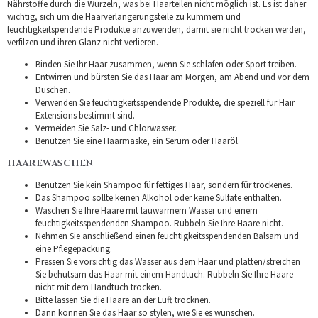
Nährstoffe durch die Wurzeln, was bei Haarteilen nicht möglich ist. Es ist daher
wichtig, sich um die Haarverlängerungsteile zu kümmern und
feuchtigkeitspendende Produkte anzuwenden, damit sie nicht trocken werden,
verfilzen und ihren Glanz nicht verlieren.
Binden Sie Ihr Haar zusammen, wenn Sie schlafen oder Sport treiben.
Entwirren und bürsten Sie das Haar am Morgen, am Abend und vor dem
Duschen.
Verwenden Sie feuchtigkeitsspendende Produkte, die speziell für Hair
Extensions bestimmt sind.
Vermeiden Sie Salz- und Chlorwasser.
Benutzen Sie eine Haarmaske, ein Serum oder Haaröl.
HAAREWASCHEN
Benutzen Sie kein Shampoo für fettiges Haar, sondern für trockenes.
Das Shampoo sollte keinen Alkohol oder keine Sulfate enthalten.
Waschen Sie Ihre Haare mit lauwarmem Wasser und einem
feuchtigkeitsspendenden Shampoo. Rubbeln Sie Ihre Haare nicht.
Nehmen Sie anschließend einen feuchtigkeitsspendenden Balsam und
eine Pflegepackung.
Pressen Sie vorsichtig das Wasser aus dem Haar und plätten/streichen
Sie behutsam das Haar mit einem Handtuch. Rubbeln Sie Ihre Haare
nicht mit dem Handtuch trocken.
Bitte lassen Sie die Haare an der Luft trocknen.
Dann können Sie das Haar so stylen, wie Sie es wünschen.