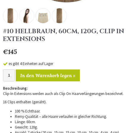
#10 HELLBRAUN, 60CM, 120G, CLIP IN
EXTENSIONS
€145
es gibt 4 Einheiten auf Lager
In den Warenkorb legen »
Beschreibung:
Clip-In Extensions werden auch als Clip On Haarverlängerungen bezeichnet.
16 Clips enthalten (genäht).
100 % Echthaar.
Remy-Qualität – alle Haare verlaufen in gleicher Richtung.
Länge: 60cm.
Gewicht: 120g.
Anzahl: 7 stücke (20 cm, 15 cm, 15 cm, 10 cm, 10 cm, 4 cm, 4 cm).