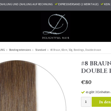
ZAHLUNG UND ZAHLUNG AUF RECHNUNG
EXPRESSVERSAND (1 WERKTAGE)
KEI
RUNG
Bonding extensions
Standard
#8 Braun, 60cm, 50g, Bondings, Double drawn
#8 BRAUN
DOUBLE
€80
es gibt 3 Einheiten
In den