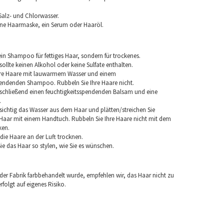
Salz- und Chlorwasser.
ine Haarmaske, ein Serum oder Haaröl.
in Shampoo für fettiges Haar, sondern für trockenes.
llte keinen Alkohol oder keine Sulfate enthalten.
hre Haare mit lauwarmem Wasser und einem
pendenden Shampoo. Rubbeln Sie Ihre Haare nicht.
chließend einen feuchtigkeitsspendenden Balsam und eine
.
sichtig das Wasser aus dem Haar und plätten/streichen Sie
aar mit einem Handtuch. Rubbeln Sie Ihre Haare nicht mit dem
ken.
e die Haare an der Luft trocknen.
e das Haar so stylen, wie Sie es wünschen.
 der Fabrik farbbehandelt wurde, empfehlen wir, das Haar nicht zu
folgt auf eigenes Risiko.