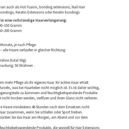
an auch als Hot Fusion, bonding extensions, Nail Hair
bondings, Keratin Extensions oder Keratin bondings.
r eine vollständige Haarverlängerung:
100–150 Gramm
150–200 Gramm
 Monate, je nach Pflege.
 alle Haare verlaufen in gleicher Richtung.
rähne (total 50g).
packung: 50 Strähnen .
rn mehr Pflege als Ihr eigenes Haar. Ihr echtes Haar erhält
rzeln, was bei Haarteilen nicht möglich ist. Es ist daher wichtig,
ngerungsteile zu kümmern und feuchtigkeitspendende Produkte
nicht trocken werden, verfilzen und ihren Glanz nicht verlieren.
re Haare mindestens 48 Stunden nach dem Einsetzen nicht.
 Haar zusammen, wenn Sie schlafen oder Sport treiben.
 bürsten Sie das Haar am Morgen, am Abend und vor dem
euchtigkeitsspendende Produkte, die speziell für Hair Extensions