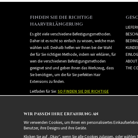
FINDEN SIE DIE RICHTIGE
GES
HAARVERLÄNGERUNG
LIEFE
Es gibt viele verschiedene Befestigungsmethoden.
BESCH
Daher ist es nicht so einfach zu wissen, welche man
BEDIN
wählen soll. Deshalb helfen wir Ihnen bei der Wahl
KUNDE
der für Sie richtigen Methode, indem wir erklären, für
EINLO
wen die verschiedenen Befestigungsmethoden
ABOUT
geeignet sind und geben Ihnen das Werkzeug, dass
THE CO
Sie benötigen, um die für Sie perfekten Hair
Extensions zu finden.
Leitfaden für Sie:
SO FINDEN SIE DIE RICHTIGE
HAARVERLÄNGERUNG
WIR PASSEN IHRE ERFAHRUNG AN
Wir verwenden Cookies, um Ihnen ein personalisiertes Einkaufserlebn
Benutzer, ihre Designs und ihre Geräte.
Klicken Sie auf „Okay“, wenn Sie alle Cookies zulassen, oder wählen 