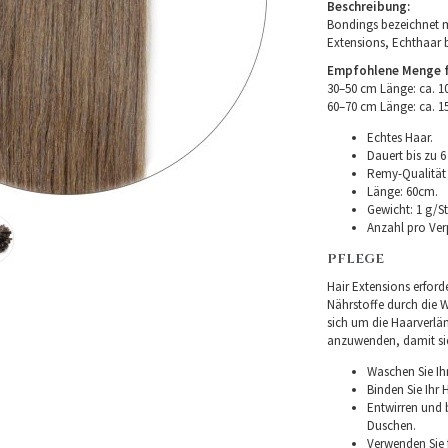
Beschreibung:
Bondings bezeichnet m
Extensions, Echthaar 
Empfohlene Menge fü
30–50 cm Länge: ca. 
60–70 cm Länge: ca. 
Echtes Haar.
Dauert bis zu 6
Remy-Qualität –
Länge: 60cm.
Gewicht: 1 g/St
Anzahl pro Ver
PFLEGE
Hair Extensions erforde
Nährstoffe durch die Wu
sich um die Haarverlä
anzuwenden, damit sie 
Waschen Sie Ih
Binden Sie Ihr
Entwirren und
Duschen.
Verwenden Sie f