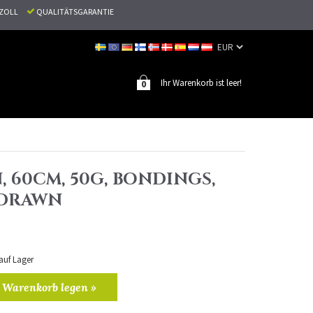
N ZOLL
QUALITÄTSGARANTIE
Ihr Warenkorb ist leer!
0
, 60CM, 50G, BONDINGS,
 DRAWN
 auf Lager
 Warenkorb legen »