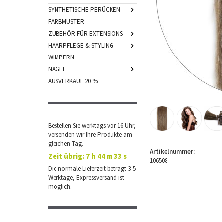
SYNTHETISCHE PERÜCKEN
FARBMUSTER
ZUBEHÖR FÜR EXTENSIONS
HAARPFLEGE & STYLING
WIMPERN
NÄGEL
AUSVERKAUF 20 %
Bestellen Sie werktags vor 16 Uhr,
versenden wir Ihre Produkte am
gleichen Tag.
Artikelnummer:
Zeit übrig:
7 h 44 m 33 s
106508
Die normale Lieferzeit beträgt 3-5
Werktage, Expressversand ist
möglich.