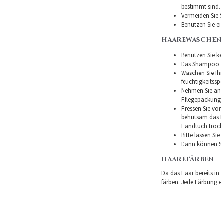
bestimmt sind.
Vermeiden Sie 
Benutzen Sie e
HAAREWASCHEN
Benutzen Sie ke
Das Shampoo so
Waschen Sie I
feuchtigkeitss
Nehmen Sie ans
Pflegepackung
Pressen Sie vor
behutsam das H
Handtuch troc
Bitte lassen Si
Dann können Si
HAAREFÄRBEN
Da das Haar bereits in
färben. Jede Färbung er