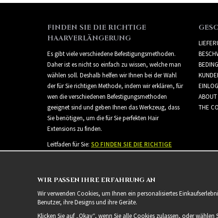
FINDEN SIE DIE RICHTIGE
GES
HAARVERLÄNGERUNG
LIEFE
Es gibt viele verschiedene Befestigungsmethoden.
BESCH
Daher ist es nicht so einfach zu wissen, welche man
BEDIN
wählen soll. Deshalb helfen wir Ihnen bei der Wahl
KUNDE
der für Sie richtigen Methode, indem wir erklären, für
EINLO
wen die verschiedenen Befestigungsmethoden
ABOUT
geeignet sind und geben Ihnen das Werkzeug, dass
THE CO
Sie benötigen, um die für Sie perfekten Hair
Extensions zu finden.
Leitfaden für Sie:
SO FINDEN SIE DIE RICHTIGE
HAARVERLÄNGERUNG
WIR PASSEN IHRE ERFAHRUNG AN
Wir verwenden Cookies, um Ihnen ein personalisiertes Einkaufserlebn
Benutzer, ihre Designs und ihre Geräte.
Klicken Sie auf „Okay“, wenn Sie alle Cookies zulassen, oder wählen 