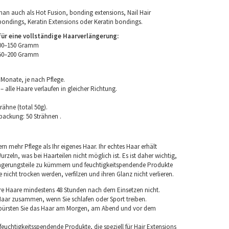
an auch als Hot Fusion, bonding extensions, Nail Hair
bondings, Keratin Extensions oder Keratin bondings.
r eine vollständige Haarverlängerung:
100–150 Gramm
150–200 Gramm
 Monate, je nach Pflege.
 alle Haare verlaufen in gleicher Richtung.
rähne (total 50g).
packung: 50 Strähnen .
rn mehr Pflege als Ihr eigenes Haar. Ihr echtes Haar erhält
rzeln, was bei Haarteilen nicht möglich ist. Es ist daher wichtig,
ngerungsteile zu kümmern und feuchtigkeitspendende Produkte
nicht trocken werden, verfilzen und ihren Glanz nicht verlieren.
re Haare mindestens 48 Stunden nach dem Einsetzen nicht.
 Haar zusammen, wenn Sie schlafen oder Sport treiben.
 bürsten Sie das Haar am Morgen, am Abend und vor dem
euchtigkeitsspendende Produkte, die speziell für Hair Extensions