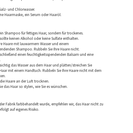
Salz- und Chlorwasser.
ine Haarmaske, ein Serum oder Haaröl.
in Shampoo für fettiges Haar, sondern für trockenes.
llte keinen Alkohol oder keine Sulfate enthalten.
hre Haare mit lauwarmem Wasser und einem
pendenden Shampoo. Rubbeln Sie Ihre Haare nicht.
chließend einen feuchtigkeitsspendenden Balsam und eine
.
sichtig das Wasser aus dem Haar und plätten/streichen Sie
aar mit einem Handtuch. Rubbeln Sie Ihre Haare nicht mit dem
ken.
e die Haare an der Luft trocknen.
e das Haar so stylen, wie Sie es wünschen.
 der Fabrik farbbehandelt wurde, empfehlen wir, das Haar nicht zu
folgt auf eigenes Risiko.