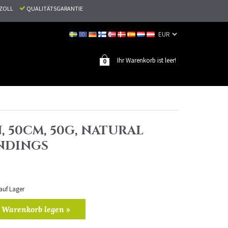
N ZOLL
QUALITÄTSGARANTIE
Ihr Warenkorb ist leer!
0
, 50CM, 50G, NATURAL
NDINGS
 auf Lager
 Warenkorb legen »