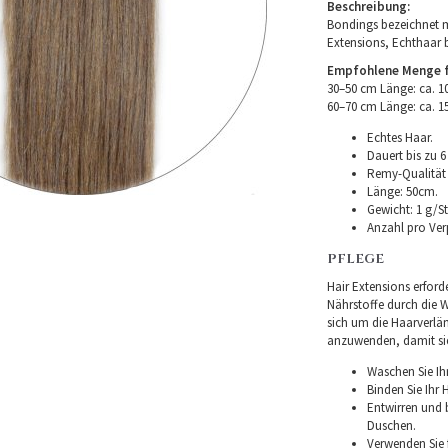
Beschreibung:
Bondings bezeichnet m
Extensions, Echthaar 
Empfohlene Menge fü
30–50 cm Länge: ca. 
60–70 cm Länge: ca. 
Echtes Haar.
Dauert bis zu 6
Remy-Qualität –
Länge: 50cm.
Gewicht: 1 g/St
Anzahl pro Ver
PFLEGE
Hair Extensions erforde
Nährstoffe durch die Wu
sich um die Haarverlä
anzuwenden, damit sie 
Waschen Sie Ih
Binden Sie Ihr
Entwirren und
Duschen.
Verwenden Sie f