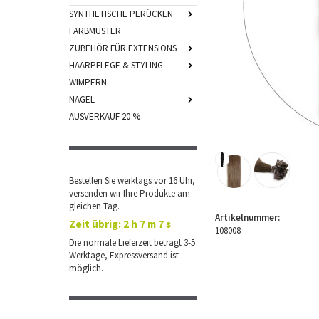
SYNTHETISCHE PERÜCKEN
FARBMUSTER
ZUBEHÖR FÜR EXTENSIONS
HAARPFLEGE & STYLING
WIMPERN
NÄGEL
AUSVERKAUF 20 %
Bestellen Sie werktags vor 16 Uhr,
versenden wir Ihre Produkte am
gleichen Tag.
Artikelnummer:
Zeit übrig:
2 h 7 m 7 s
108008
Die normale Lieferzeit beträgt 3-5
Werktage, Expressversand ist
möglich.