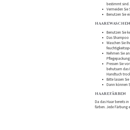
bestimmt sind.
Vermeiden Sie 
Benutzen Sie e
HAAREWASCHEN
Benutzen Sie ke
Das Shampoo so
Waschen Sie I
feuchtigkeitss
Nehmen Sie ans
Pflegepackung
Pressen Sie vor
behutsam das H
Handtuch troc
Bitte lassen Si
Dann können Si
HAAREFÄRBEN
Da das Haar bereits in
färben. Jede Färbung er