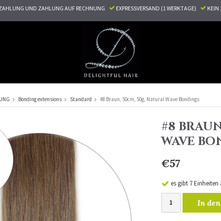
ZAHLUNG UND ZAHLUNG AUF RECHNUNG
EXPRESSVERSAND (1 WERKTAGE)
KEI
RUNG
Bonding extensions
Standard
#8 Braun, 50cm, 50g, Natural Wave Bondings
#8 BRAUN
WAVE BO
€57
es gibt 7 Einheiten
In den