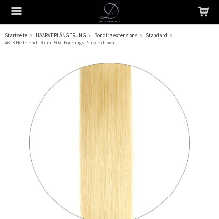
Startseite
HAARVERLÄNGERUNG
Bonding extensions
Standard
#613 Hellblond, 70cm, 50g, Bondings, Single drawn
Das Produkt wurde in Ihren Warenkorb gelegt