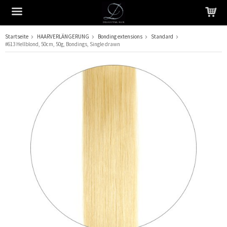
Startseite
HAARVERLÄNGERUNG
Bonding extensions
Standard
#613 Hellblond, 50cm, 50g, Bondings, Single drawn
Das Produkt wurde in Ihren Warenkorb gelegt