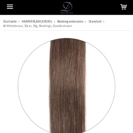
Startseite
HAARVERLÄNGERUNG
Bonding extensions
Standard
#6 Mittelbraun, 50cm, 50g, Bondings, Double drawn
Das Produkt wurde in Ihren Warenkorb gelegt