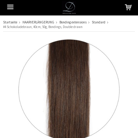
Startseite
HAARVERLÄNGERUNG
Bonding extensions
Standard
#4 Schokoladebraun, 40cm, 50g, Bondings, Double drawn
Das Produkt wurde in Ihren Warenkorb gelegt