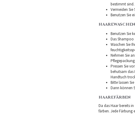
bestimmt sind.
Vermeiden Sie 
Benutzen Sie e
HAAREWASCHEN
Benutzen Sie ke
Das Shampoo so
Waschen Sie I
feuchtigkeitss
Nehmen Sie ans
Pflegepackung
Pressen Sie vor
behutsam das H
Handtuch troc
Bitte lassen Si
Dann können Si
HAAREFÄRBEN
Da das Haar bereits in
färben. Jede Färbung er