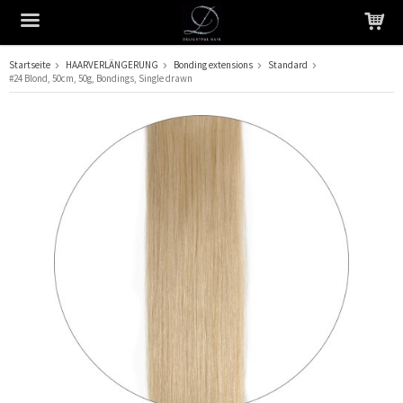
Startseite
HAARVERLÄNGERUNG
Bonding extensions
Standard
#24 Blond, 50cm, 50g, Bondings, Single drawn
Das Produkt wurde in Ihren Warenkorb gelegt