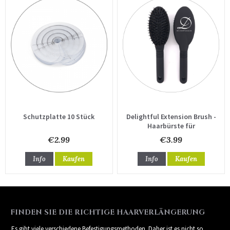
Schutzplatte 10 Stück
Delightful Extension Brush -
Haarbürste für
Haarverlängerungen
€2.99
€3.99
Info
Kaufen
Info
Kaufen
FINDEN SIE DIE RICHTIGE HAARVERLÄNGERUNG
Es gibt viele verschiedene Befestigungsmethoden. Daher ist es nicht so