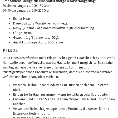
Empfohlene Menge für eine vollständige Haarverlängerung:
30–50 cm Länge: ca. 100–150 Gramm
60–70 cm Länge: ca. 150–200 Gramm
Echtes Haar.
Dauert bis zu 6 Monate, je nach Pflege.
Remy-Qualität – alle Haare verlaufen in gleicher Richtung.
Länge: 60cm.
Gewicht: 1 g/Strähne (total 50g).
Anzahl pro Verpackung: 50 Strähnen .
PFLEGE
Hair Extensions erfordern mehr Pflege als Ihr eigenes Haar. Ihr echtes Haar erhält
Nährstoffe durch die Wurzeln, was bei Haarteilen nicht möglich ist. Es ist daher
wichtig, sich um die Haarverlängerungsteile zu kümmern und
feuchtigkeitspendende Produkte anzuwenden, damit sie nicht trocken werden,
verfilzen und ihren Glanz nicht verlieren.
Waschen Sie Ihre Haare mindestens 48 Stunden nach dem Einsetzen
nicht.
Binden Sie Ihr Haar zusammen, wenn Sie schlafen oder Sport treiben.
Entwirren und bürsten Sie das Haar am Morgen, am Abend und vor dem
Duschen.
Verwenden Sie feuchtigkeitsspendende Produkte, die speziell für Hair
Extensions bestimmt sind.