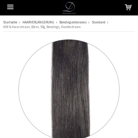
Startseite
HAARVERLÄNGERUNG
Bonding extensions
Standard
#1B Schwarzbraun, 60cm, 50g, Bondings, Double drawn
Das Produkt wurde in Ihren Warenkorb gelegt