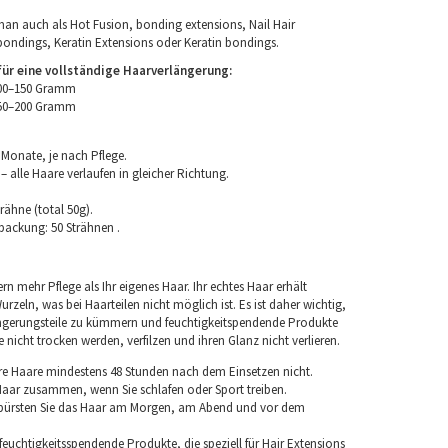
an auch als Hot Fusion, bonding extensions, Nail Hair
bondings, Keratin Extensions oder Keratin bondings.
r eine vollständige Haarverlängerung:
100–150 Gramm
150–200 Gramm
 Monate, je nach Pflege.
 alle Haare verlaufen in gleicher Richtung.
rähne (total 50g).
packung: 50 Strähnen .
rn mehr Pflege als Ihr eigenes Haar. Ihr echtes Haar erhält
rzeln, was bei Haarteilen nicht möglich ist. Es ist daher wichtig,
ngerungsteile zu kümmern und feuchtigkeitspendende Produkte
nicht trocken werden, verfilzen und ihren Glanz nicht verlieren.
re Haare mindestens 48 Stunden nach dem Einsetzen nicht.
 Haar zusammen, wenn Sie schlafen oder Sport treiben.
 bürsten Sie das Haar am Morgen, am Abend und vor dem
euchtigkeitsspendende Produkte, die speziell für Hair Extensions