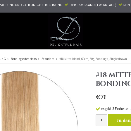
ZAHLUNG UND ZAHLUNG AUF RECHNUNG
EXPRESSVERSAND (1 WERKTAGE)
KEI
RUNG
Bonding extensions
Standard
#18 Mittelblond, 60cm, 50g, Bondings, Single drawn
#18 MITT
BONDING
€71
es gibt 3 Einheiten
In den