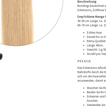
Beschreibung:
Bondings bezeichnet m
Extensions, Echthaar 
Empfohlene Menge fü
30–50 cm Länge: ca. 
60–70 cm Länge: ca. 
Echtes Haar.
Dauert bis zu 6
Remy-Qualität –
Länge: 60cm.
Gewicht: 1 g/St
Anzahl pro Ver
PFLEGE
Hair Extensions erforde
Nährstoffe durch die Wu
sich um die Haarverlä
anzuwenden, damit sie 
Waschen Sie Ih
Binden Sie Ihr
Entwirren und
Duschen.
Verwenden Sie f