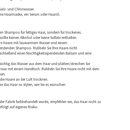
Salz- und Chlorwasser.
ine Haarmaske, ein Serum oder Haaröl.
in Shampoo für fettiges Haar, sondern für trockenes.
llte keinen Alkohol oder keine Sulfate enthalten.
hre Haare mit lauwarmem Wasser und einem
pendenden Shampoo. Rubbeln Sie Ihre Haare nicht.
chließend einen feuchtigkeitsspendenden Balsam und eine
.
sichtig das Wasser aus dem Haar und plätten/streichen Sie
aar mit einem Handtuch. Rubbeln Sie Ihre Haare nicht mit dem
ken.
e die Haare an der Luft trocknen.
e das Haar so stylen, wie Sie es wünschen.
 der Fabrik farbbehandelt wurde, empfehlen wir, das Haar nicht zu
folgt auf eigenes Risiko.