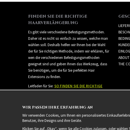
FINDEN SIE DIE RICHTIGE
GES
HAARVERLÄNGERUNG
LIEFE
Es gibt viele verschiedene Befestigungsmethoden.
BESCH
Daher ist es nicht so einfach zu wissen, welche man
BEDIN
wählen soll. Deshalb helfen wir Ihnen bei der Wahl
KUNDE
der für Sie richtigen Methode, indem wir erklären, für
EINLO
wen die verschiedenen Befestigungsmethoden
ABOUT
geeignet sind und geben Ihnen das Werkzeug, dass
THE CO
Sie benötigen, um die für Sie perfekten Hair
Extensions zu finden.
Leitfaden für Sie:
SO FINDEN SIE DIE RICHTIGE
HAARVERLÄNGERUNG
WIR PASSEN IHRE ERFAHRUNG AN
Wir verwenden Cookies, um Ihnen ein personalisiertes Einkaufserlebn
Benutzer, ihre Designs und ihre Geräte.
Klicken Sie auf „Okay“, wenn Sie alle Cookies zulassen, oder wählen 