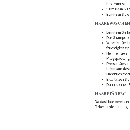
bestimmt sind.
Vermeiden Sie 
Benutzen Sie e
HAAREWASCHEN
Benutzen Sie ke
Das Shampoo so
Waschen Sie I
feuchtigkeitss
Nehmen Sie ans
Pflegepackung
Pressen Sie vor
behutsam das H
Handtuch troc
Bitte lassen Si
Dann können Si
HAAREFÄRBEN
Da das Haar bereits in
färben. Jede Färbung er