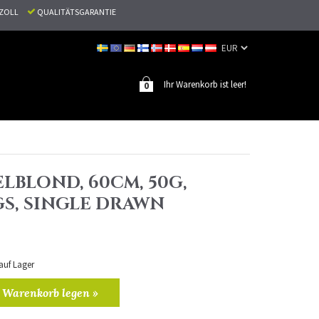
N ZOLL
QUALITÄTSGARANTIE
Ihr Warenkorb ist leer!
0
ELBLOND, 60CM, 50G,
S, SINGLE DRAWN
 auf Lager
 Warenkorb legen »