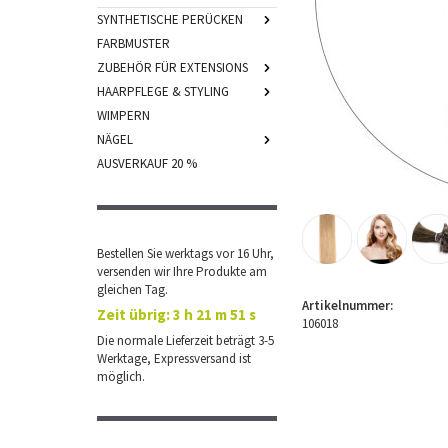
SYNTHETISCHE PERÜCKEN
FARBMUSTER
ZUBEHÖR FÜR EXTENSIONS
HAARPFLEGE & STYLING
WIMPERN
NÄGEL
AUSVERKAUF 20 %
Bestellen Sie werktags vor 16 Uhr,
versenden wir Ihre Produkte am
gleichen Tag.
Artikelnummer:
Zeit übrig:
3 h 21 m 50 s
106018
Die normale Lieferzeit beträgt 3-5
Werktage, Expressversand ist
möglich.