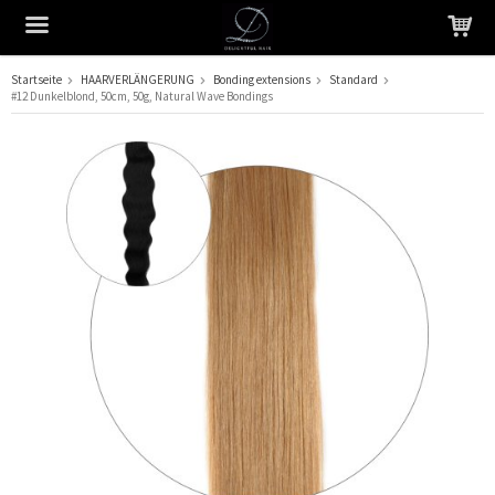
Startseite
HAARVERLÄNGERUNG
Bonding extensions
Standard
#12 Dunkelblond, 50cm, 50g, Natural Wave Bondings
Das Produkt wurde in Ihren Warenkorb gelegt