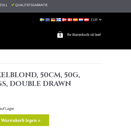
N ZOLL
QUALITÄTSGARANTIE
Ihr Warenkorb ist leer!
0
ELBLOND, 50CM, 50G,
S, DOUBLE DRAWN
 auf Lager
 Warenkorb legen »