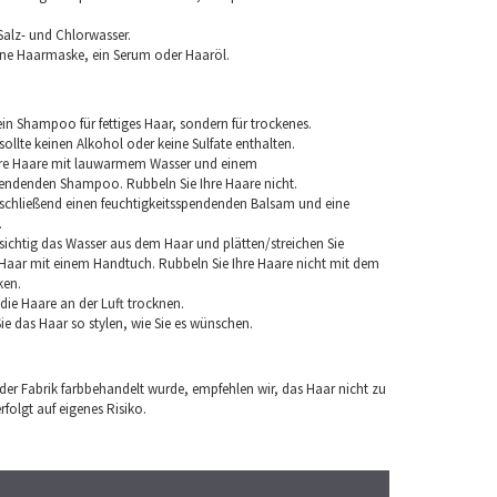
Salz- und Chlorwasser.
ine Haarmaske, ein Serum oder Haaröl.
in Shampoo für fettiges Haar, sondern für trockenes.
llte keinen Alkohol oder keine Sulfate enthalten.
hre Haare mit lauwarmem Wasser und einem
pendenden Shampoo. Rubbeln Sie Ihre Haare nicht.
chließend einen feuchtigkeitsspendenden Balsam und eine
.
sichtig das Wasser aus dem Haar und plätten/streichen Sie
aar mit einem Handtuch. Rubbeln Sie Ihre Haare nicht mit dem
ken.
e die Haare an der Luft trocknen.
e das Haar so stylen, wie Sie es wünschen.
 der Fabrik farbbehandelt wurde, empfehlen wir, das Haar nicht zu
folgt auf eigenes Risiko.