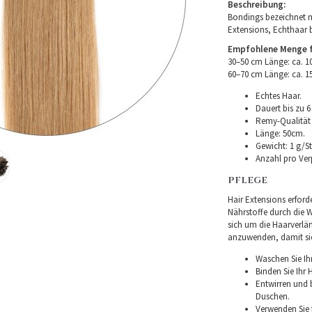
Beschreibung:
Bondings bezeichnet m
Extensions, Echthaar 
Empfohlene Menge fü
30–50 cm Länge: ca. 
60–70 cm Länge: ca. 
Echtes Haar.
Dauert bis zu 6
Remy-Qualität –
Länge: 50cm.
Gewicht: 1 g/St
Anzahl pro Ver
PFLEGE
Hair Extensions erforde
Nährstoffe durch die Wu
sich um die Haarverlä
anzuwenden, damit sie 
Waschen Sie Ih
Binden Sie Ihr
Entwirren und
Duschen.
Verwenden Sie f