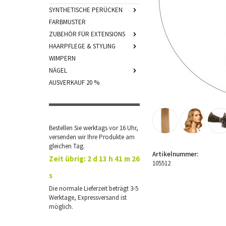
SYNTHETISCHE PERÜCKEN
FARBMUSTER
ZUBEHÖR FÜR EXTENSIONS
HAARPFLEGE & STYLING
WIMPERN
NÄGEL
AUSVERKAUF 20 %
Bestellen Sie werktags vor 16 Uhr,
versenden wir Ihre Produkte am
gleichen Tag.
Artikelnummer:
Zeit übrig:
2 d 13 h 41 m 26
105512
s
Die normale Lieferzeit beträgt 3-5
Werktage, Expressversand ist
möglich.