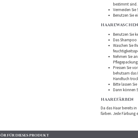
bestimmt sind.
Vermeiden Sie 
Benutzen Sie e
HAAREWASCHEN
Benutzen Sie ke
Das Shampoo so
Waschen Sie I
feuchtigkeitss
Nehmen Sie ans
Pflegepackung
Pressen Sie vor
behutsam das H
Handtuch troc
Bitte lassen Si
Dann können Si
HAAREFÄRBEN
Da das Haar bereits in
färben. Jede Färbung er
ÖR FÜR DIESES PRODUKT