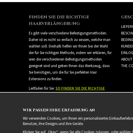
FINDEN SIE DIE RICHTIGE
GES
HAARVERLÄNGERUNG
LIEFE
Es gibt viele verschiedene Befestigungsmethoden.
BESCH
Daher ist es nicht so einfach zu wissen, welche man
BEDIN
wählen soll. Deshalb helfen wir Ihnen bei der Wahl
KUNDE
der für Sie richtigen Methode, indem wir erklären, für
EINLO
wen die verschiedenen Befestigungsmethoden
ABOUT
geeignet sind und geben Ihnen das Werkzeug, dass
THE CO
Sie benötigen, um die für Sie perfekten Hair
Extensions zu finden.
Leitfaden für Sie:
SO FINDEN SIE DIE RICHTIGE
HAARVERLÄNGERUNG
WIR PASSEN IHRE ERFAHRUNG AN
Wir verwenden Cookies, um Ihnen ein personalisiertes Einkaufserlebn
Benutzer, ihre Designs und ihre Geräte.
Klicken Sie auf „Okay“, wenn Sie alle Cookies zulassen, oder wählen 