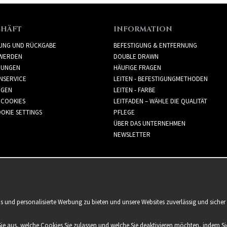
CHÄFT
INFORMATION
RUNG UND RÜCKGABE
BEFESTIGUNG & ENTFERNUNG
WERDEN
DOUBLE DRAWN
GUNGEN
HÄUFIGE FRAGEN
NSERVICE
LEITEN - BEFESTIGUNGMETHODEN
GGEN
LEITEN - FARBE
 COOKIES
LEITFADEN – WÄHLE DIE QUALITÄT
OKIE SETTINGS
PFLEGE
ÜBER DAS UNTERNEHMEN
NEWSLETTER
is und personalisierte Werbung zu bieten und unsere Websites zuverlässig und sich
Sie aus, welche Cookies Sie zulassen und welche Sie deaktivieren möchten, indem Sie