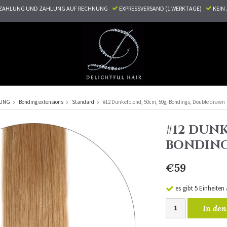
ZAHLUNG UND ZAHLUNG AUF RECHNUNG
EXPRESSVERSAND (1 WERKTAGE)
KEI
RUNG
Bonding extensions
Standard
#12 Dunkelblond, 50cm, 50g, Bondings, Double drawn
#12 DUNK
BONDING
€59
es gibt 5 Einheiten
In den