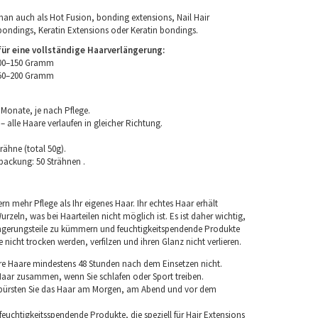
an auch als Hot Fusion, bonding extensions, Nail Hair
bondings, Keratin Extensions oder Keratin bondings.
r eine vollständige Haarverlängerung:
100–150 Gramm
150–200 Gramm
 Monate, je nach Pflege.
 alle Haare verlaufen in gleicher Richtung.
rähne (total 50g).
packung: 50 Strähnen .
rn mehr Pflege als Ihr eigenes Haar. Ihr echtes Haar erhält
rzeln, was bei Haarteilen nicht möglich ist. Es ist daher wichtig,
ngerungsteile zu kümmern und feuchtigkeitspendende Produkte
nicht trocken werden, verfilzen und ihren Glanz nicht verlieren.
re Haare mindestens 48 Stunden nach dem Einsetzen nicht.
 Haar zusammen, wenn Sie schlafen oder Sport treiben.
 bürsten Sie das Haar am Morgen, am Abend und vor dem
euchtigkeitsspendende Produkte, die speziell für Hair Extensions