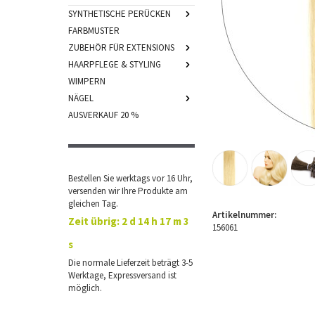
SYNTHETISCHE PERÜCKEN
FARBMUSTER
ZUBEHÖR FÜR EXTENSIONS
HAARPFLEGE & STYLING
WIMPERN
NÄGEL
AUSVERKAUF 20 %
Bestellen Sie werktags vor 16 Uhr,
versenden wir Ihre Produkte am
gleichen Tag.
Artikelnummer:
Zeit übrig:
2 d 14 h 17 m 2
156061
s
Die normale Lieferzeit beträgt 3-5
Werktage, Expressversand ist
möglich.