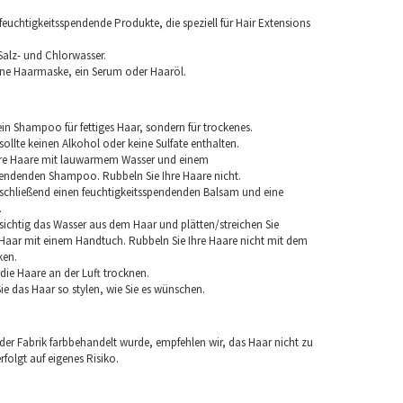
euchtigkeitsspendende Produkte, die speziell für Hair Extensions
Salz- und Chlorwasser.
ine Haarmaske, ein Serum oder Haaröl.
in Shampoo für fettiges Haar, sondern für trockenes.
llte keinen Alkohol oder keine Sulfate enthalten.
hre Haare mit lauwarmem Wasser und einem
pendenden Shampoo. Rubbeln Sie Ihre Haare nicht.
chließend einen feuchtigkeitsspendenden Balsam und eine
.
sichtig das Wasser aus dem Haar und plätten/streichen Sie
aar mit einem Handtuch. Rubbeln Sie Ihre Haare nicht mit dem
ken.
e die Haare an der Luft trocknen.
e das Haar so stylen, wie Sie es wünschen.
 der Fabrik farbbehandelt wurde, empfehlen wir, das Haar nicht zu
folgt auf eigenes Risiko.