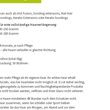
an auch als Hot Fusion, bonding extensions, Nail Hair
bondings, Keratin Extensions oder Keratin bondings.
r eine vollständige Haarverlängerung:
100–150 Gramm
150–200 Gramm
4 monate, je nach Pflege.
 alle Haare verlaufen in gleicher Richtung.
rähne (total 50g).
packung: 50 Strähnen .
rn mehr Pflege als Ihr eigenes Haar. Ihr echtes Haar erhält
rzeln, was bei Haarteilen nicht möglich ist. Es ist daher wichtig,
ngerungsteile zu kümmern und feuchtigkeitspendende Produkte
nicht trocken werden, verfilzen und ihren Glanz nicht verlieren.
re Haare mindestens 48 Stunden nach dem Einsetzen nicht.
 Haar zusammen, wenn Sie schlafen oder Sport treiben.
 bürsten Sie das Haar am Morgen, am Abend und vor dem