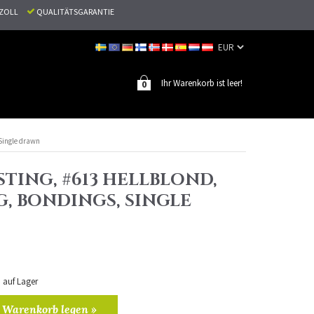
N ZOLL
QUALITÄTSGARANTIE
Ihr Warenkorb ist leer!
0
 Single drawn
TING, #613 HELLBLOND,
G, BONDINGS, SINGLE
n auf Lager
 Warenkorb legen »