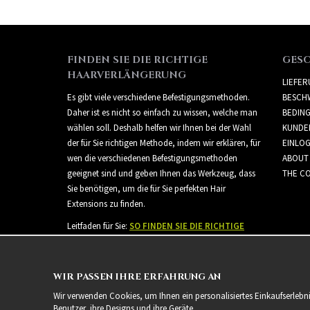
FINDEN SIE DIE RICHTIGE
GES
HAARVERLÄNGERUNG
LIEFE
Es gibt viele verschiedene Befestigungsmethoden.
BESCH
Daher ist es nicht so einfach zu wissen, welche man
BEDIN
wählen soll. Deshalb helfen wir Ihnen bei der Wahl
KUNDE
der für Sie richtigen Methode, indem wir erklären, für
EINLO
wen die verschiedenen Befestigungsmethoden
ABOUT
geeignet sind und geben Ihnen das Werkzeug, dass
THE CO
Sie benötigen, um die für Sie perfekten Hair
Extensions zu finden.
Leitfaden für Sie:
SO FINDEN SIE DIE RICHTIGE
HAARVERLÄNGERUNG
WIR PASSEN IHRE ERFAHRUNG AN
Wir verwenden Cookies, um Ihnen ein personalisiertes Einkaufserlebn
Benutzer, ihre Designs und ihre Geräte.