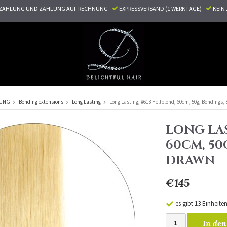
ZAHLUNG UND ZAHLUNG AUF RECHNUNG
EXPRESSVERSAND (1 WERKTAGE)
KEI
RUNG
Bonding extensions
Long Lasting
Long Lasting, #613 Hellblond, 60cm, 50g, Bondings,
LONG LAS
60CM, 50
DRAWN
€145
es gibt 13 Einheite
In den