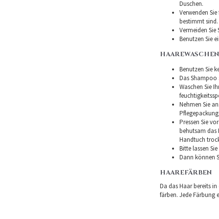
Duschen.
Verwenden Sie f
bestimmt sind.
Vermeiden Sie 
Benutzen Sie e
HAAREWASCHEN
Benutzen Sie ke
Das Shampoo so
Waschen Sie I
feuchtigkeitss
Nehmen Sie ans
Pflegepackung
Pressen Sie vor
behutsam das H
Handtuch troc
Bitte lassen Si
Dann können Si
HAAREFÄRBEN
Da das Haar bereits in
färben. Jede Färbung er