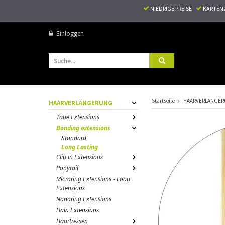
NIEDRIGE PREISE
KARTEN
Einloggen
Startseite
HAARVERLÄNGE
HAARVERLÄNGERUNG
Tape Extensions
Bonding extensions
Standard
Long Lasting
Clip In Extensions
Ponytail
Microring Extensions - Loop
Extensions
Nanoring Extensions
Halo Extensions
Haartressen