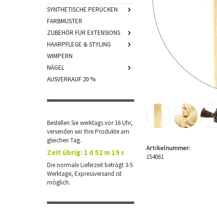
SYNTHETISCHE PERÜCKEN
FARBMUSTER
ZUBEHÖR FÜR EXTENSIONS
HAARPFLEGE & STYLING
WIMPERN
NÄGEL
AUSVERKAUF 20 %
Bestellen Sie werktags vor 16 Uhr,
versenden wir Ihre Produkte am
gleichen Tag.
Artikelnummer:
Zeit übrig:
1 d 52 m 19 s
154061
Die normale Lieferzeit beträgt 3-5
Werktage, Expressversand ist
möglich.