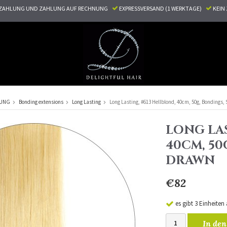
ZAHLUNG UND ZAHLUNG AUF RECHNUNG
EXPRESSVERSAND (1 WERKTAGE)
KEI
RUNG
Bonding extensions
Long Lasting
Long Lasting, #613 Hellblond, 40cm, 50g, Bondings,
LONG LAS
40CM, 50
DRAWN
€82
es gibt 3 Einheiten
In den