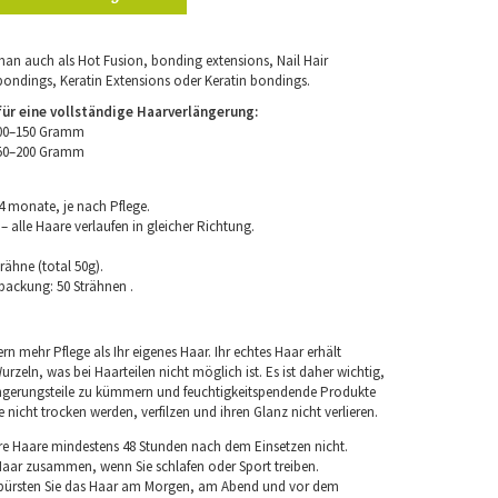
an auch als Hot Fusion, bonding extensions, Nail Hair
bondings, Keratin Extensions oder Keratin bondings.
r eine vollständige Haarverlängerung:
100–150 Gramm
150–200 Gramm
4 monate, je nach Pflege.
 alle Haare verlaufen in gleicher Richtung.
rähne (total 50g).
packung: 50 Strähnen .
rn mehr Pflege als Ihr eigenes Haar. Ihr echtes Haar erhält
rzeln, was bei Haarteilen nicht möglich ist. Es ist daher wichtig,
ngerungsteile zu kümmern und feuchtigkeitspendende Produkte
nicht trocken werden, verfilzen und ihren Glanz nicht verlieren.
re Haare mindestens 48 Stunden nach dem Einsetzen nicht.
 Haar zusammen, wenn Sie schlafen oder Sport treiben.
 bürsten Sie das Haar am Morgen, am Abend und vor dem