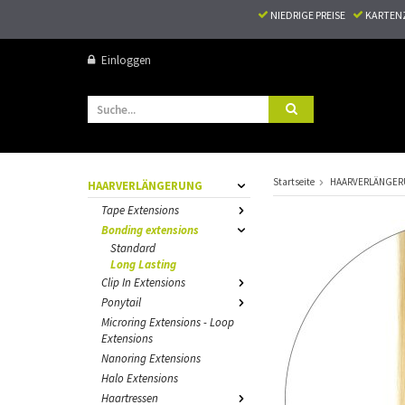
NIEDRIGE PREISE
KARTEN
Einloggen
Startseite
HAARVERLÄNGE
HAARVERLÄNGERUNG
Tape Extensions
Bonding extensions
Standard
Long Lasting
Clip In Extensions
Ponytail
Microring Extensions - Loop
Extensions
Nanoring Extensions
Halo Extensions
Haartressen