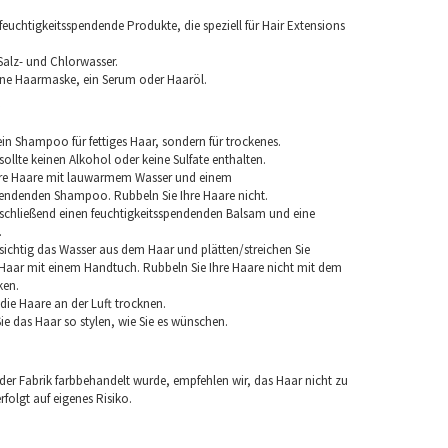
euchtigkeitsspendende Produkte, die speziell für Hair Extensions
Salz- und Chlorwasser.
ine Haarmaske, ein Serum oder Haaröl.
in Shampoo für fettiges Haar, sondern für trockenes.
llte keinen Alkohol oder keine Sulfate enthalten.
hre Haare mit lauwarmem Wasser und einem
pendenden Shampoo. Rubbeln Sie Ihre Haare nicht.
chließend einen feuchtigkeitsspendenden Balsam und eine
.
sichtig das Wasser aus dem Haar und plätten/streichen Sie
aar mit einem Handtuch. Rubbeln Sie Ihre Haare nicht mit dem
ken.
e die Haare an der Luft trocknen.
e das Haar so stylen, wie Sie es wünschen.
 der Fabrik farbbehandelt wurde, empfehlen wir, das Haar nicht zu
folgt auf eigenes Risiko.