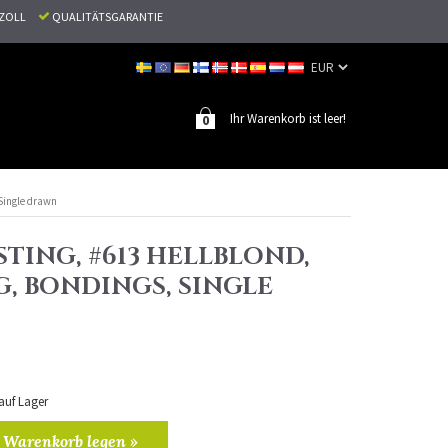
N ZOLL
QUALITÄTSGARANTIE
Ihr Warenkorb ist leer!
0
 Single drawn
TING, #613 HELLBLOND,
G, BONDINGS, SINGLE
 auf Lager
 Warenkorb legen »