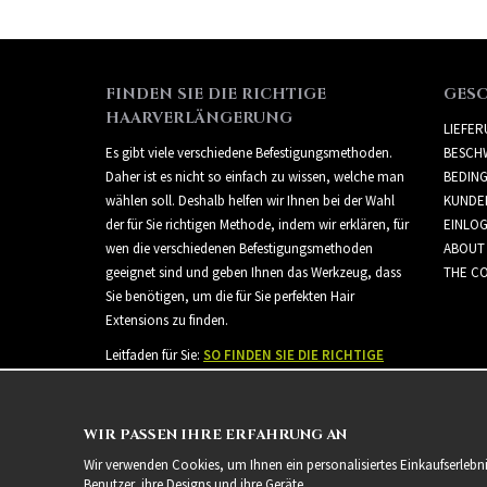
FINDEN SIE DIE RICHTIGE
GES
HAARVERLÄNGERUNG
LIEFE
Es gibt viele verschiedene Befestigungsmethoden.
BESCH
Daher ist es nicht so einfach zu wissen, welche man
BEDIN
wählen soll. Deshalb helfen wir Ihnen bei der Wahl
KUNDE
der für Sie richtigen Methode, indem wir erklären, für
EINLO
wen die verschiedenen Befestigungsmethoden
ABOUT
geeignet sind und geben Ihnen das Werkzeug, dass
THE CO
Sie benötigen, um die für Sie perfekten Hair
Extensions zu finden.
Leitfaden für Sie:
SO FINDEN SIE DIE RICHTIGE
HAARVERLÄNGERUNG
WIR PASSEN IHRE ERFAHRUNG AN
Wir verwenden Cookies, um Ihnen ein personalisiertes Einkaufserlebn
Benutzer, ihre Designs und ihre Geräte.