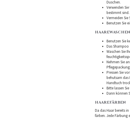
Duschen.
Verwenden Sie f
bestimmt sind.
Vermeiden Sie 
Benutzen Sie e
HAAREWASCHEN
Benutzen Sie ke
Das Shampoo so
Waschen Sie I
feuchtigkeitss
Nehmen Sie ans
Pflegepackung
Pressen Sie vor
behutsam das H
Handtuch troc
Bitte lassen Si
Dann können Si
HAAREFÄRBEN
Da das Haar bereits in
färben. Jede Färbung er