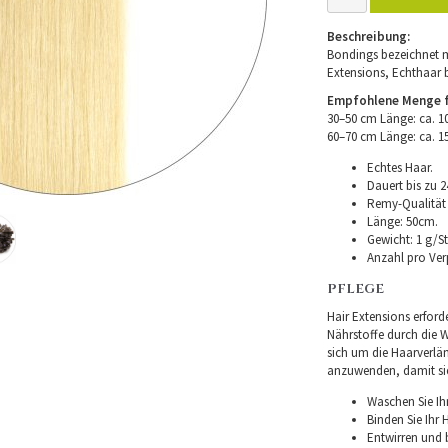
Beschreibung:
Bondings bezeichnet m
Extensions, Echthaar 
Empfohlene Menge fü
30–50 cm Länge: ca. 
60–70 cm Länge: ca. 
Echtes Haar.
Dauert bis zu 2
Remy-Qualität –
Länge: 50cm.
Gewicht: 1 g/St
Anzahl pro Ver
PFLEGE
Hair Extensions erforde
Nährstoffe durch die Wu
sich um die Haarverlä
anzuwenden, damit sie 
Waschen Sie Ih
Binden Sie Ihr
Entwirren und