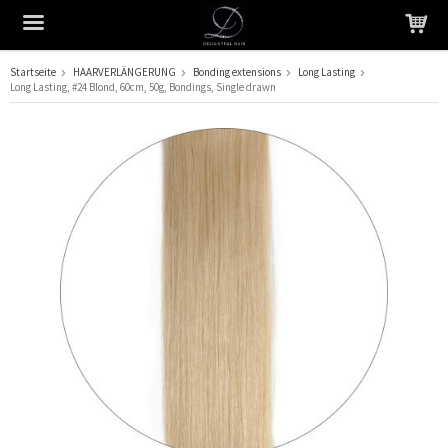
Startseite
HAARVERLÄNGERUNG
Bonding extensions
Long Lasting
Long Lasting, #24 Blond, 60cm, 50g, Bondings, Single drawn
Das Produkt wurde in Ihren Warenkorb gelegt