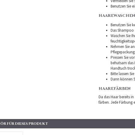
Vermeiden Sie 
Benutzen Sie e
HAAREWASCHEN
Benutzen Sie ke
Das Shampoo so
Waschen Sie I
feuchtigkeitss
Nehmen Sie ans
Pflegepackung
Pressen Sie vor
behutsam das H
Handtuch troc
Bitte lassen Si
Dann können Si
HAAREFÄRBEN
Da das Haar bereits in
färben. Jede Färbung er
ÖR FÜR DIESES PRODUKT