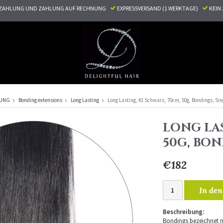
ZAHLUNG UND ZAHLUNG AUF RECHNUNG
EXPRESSVERSAND (1 WERKTAGE)
KEI
RUNG
Bonding extensions
Long Lasting
Long Lasting, #1 Schwarz, 70cm, 50g, Bondings, Si
LONG LAS
50G, BO
€182
In den
Beschreibung:
Bondings bezeichnet m