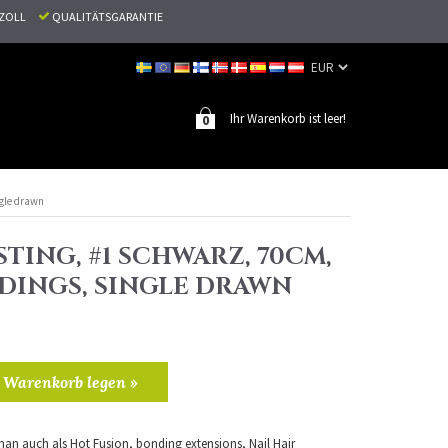
N ZOLL
QUALITÄTSGARANTIE
Ihr Warenkorb ist leer!
0
ngle drawn
TING, #1 SCHWARZ, 70CM,
NDINGS, SINGLE DRAWN
 Warenkorb legen »
an auch als Hot Fusion, bonding extensions, Nail Hair