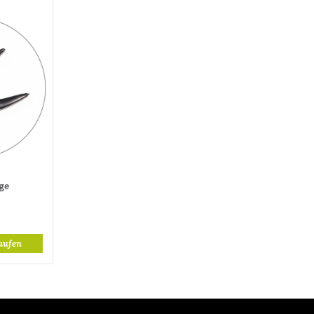
ge
aufen