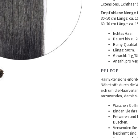
Extensions, Echthaar 
Empfohlene Menge fü
30–50 cm Länge: ca. 
60–70 cm Länge: ca. 
Echtes Haar.
Dauert bis zu 2
Remy-Qualität –
Länge: 50cm.
Gewicht: 1 g/St
Anzahl pro Ver
PFLEGE
Hair Extensions erforde
Nährstoffe durch die Wu
sich um die Haarverlä
anzuwenden, damit sie 
Waschen Sie Ih
Binden Sie Ihr
Entwirren und
Duschen.
Verwenden Sie f
bestimmt sind.