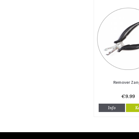
Remover Zan
€9.99
Info
K