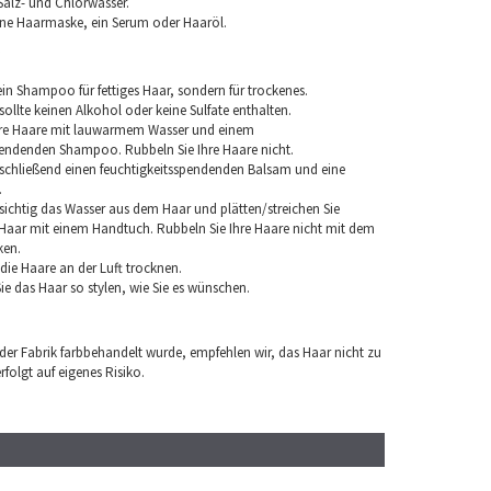
Salz- und Chlorwasser.
ine Haarmaske, ein Serum oder Haaröl.
in Shampoo für fettiges Haar, sondern für trockenes.
llte keinen Alkohol oder keine Sulfate enthalten.
hre Haare mit lauwarmem Wasser und einem
pendenden Shampoo. Rubbeln Sie Ihre Haare nicht.
chließend einen feuchtigkeitsspendenden Balsam und eine
.
sichtig das Wasser aus dem Haar und plätten/streichen Sie
aar mit einem Handtuch. Rubbeln Sie Ihre Haare nicht mit dem
ken.
e die Haare an der Luft trocknen.
e das Haar so stylen, wie Sie es wünschen.
 der Fabrik farbbehandelt wurde, empfehlen wir, das Haar nicht zu
folgt auf eigenes Risiko.