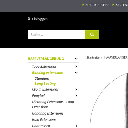
NIEDRIGE PREISE
KARTEN
Einloggen
Startseite
HAARVERLÄNGE
HAARVERLÄNGERUNG
Tape Extensions
Bonding extensions
Standard
Long Lasting
Clip In Extensions
Ponytail
Microring Extensions - Loop
Extensions
Nanoring Extensions
Halo Extensions
Haartressen