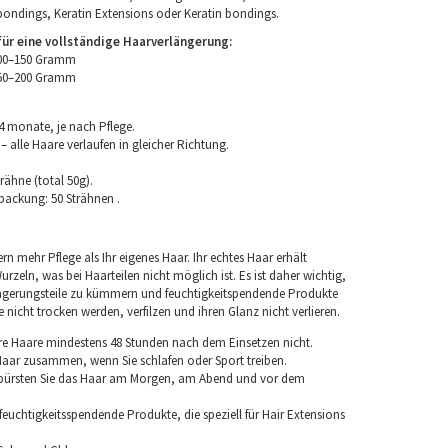
bondings, Keratin Extensions oder Keratin bondings.
r eine vollständige Haarverlängerung:
100–150 Gramm
150–200 Gramm
4 monate, je nach Pflege.
 alle Haare verlaufen in gleicher Richtung.
rähne (total 50g).
packung: 50 Strähnen .
rn mehr Pflege als Ihr eigenes Haar. Ihr echtes Haar erhält
rzeln, was bei Haarteilen nicht möglich ist. Es ist daher wichtig,
ngerungsteile zu kümmern und feuchtigkeitspendende Produkte
nicht trocken werden, verfilzen und ihren Glanz nicht verlieren.
re Haare mindestens 48 Stunden nach dem Einsetzen nicht.
 Haar zusammen, wenn Sie schlafen oder Sport treiben.
 bürsten Sie das Haar am Morgen, am Abend und vor dem
euchtigkeitsspendende Produkte, die speziell für Hair Extensions