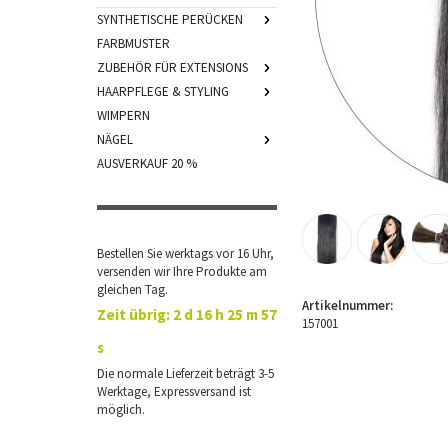
SYNTHETISCHE PERÜCKEN
FARBMUSTER
ZUBEHÖR FÜR EXTENSIONS
HAARPFLEGE & STYLING
WIMPERN
NÄGEL
AUSVERKAUF 20 %
Bestellen Sie werktags vor 16 Uhr,
versenden wir Ihre Produkte am
gleichen Tag.
Artikelnummer:
Zeit übrig:
2 d 16 h 25 m 57
157001
s
Die normale Lieferzeit beträgt 3-5
Werktage, Expressversand ist
möglich.