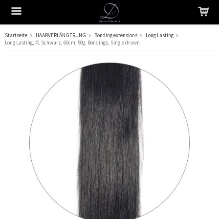
Startseite
HAARVERLÄNGERUNG
Bonding extensions
Long Lasting
Long Lasting, #1 Schwarz, 60cm, 50g, Bondings, Single drawn
Das Produkt wurde in Ihren Warenkorb gelegt