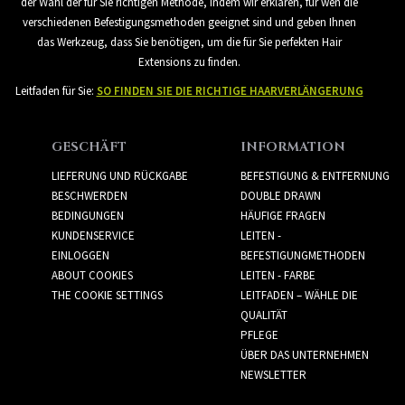
der Wahl der für Sie richtigen Methode, indem wir erklären, für wen die
verschiedenen Befestigungsmethoden geeignet sind und geben Ihnen
das Werkzeug, dass Sie benötigen, um die für Sie perfekten Hair
Extensions zu finden.
Leitfaden für Sie:
SO FINDEN SIE DIE RICHTIGE HAARVERLÄNGERUNG
GESCHÄFT
INFORMATION
LIEFERUNG UND RÜCKGABE
BEFESTIGUNG & ENTFERNUNG
BESCHWERDEN
DOUBLE DRAWN
BEDINGUNGEN
HÄUFIGE FRAGEN
KUNDENSERVICE
LEITEN -
EINLOGGEN
BEFESTIGUNGMETHODEN
ABOUT COOKIES
LEITEN - FARBE
THE COOKIE SETTINGS
LEITFADEN – WÄHLE DIE
QUALITÄT
PFLEGE
ÜBER DAS UNTERNEHMEN
NEWSLETTER