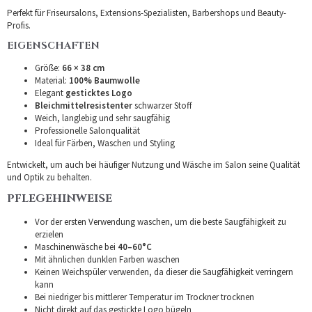
Perfekt für Friseursalons, Extensions-Spezialisten, Barbershops und Beauty-
Profis.
EIGENSCHAFTEN
Größe:
66 × 38 cm
Material:
100% Baumwolle
Elegant
gesticktes Logo
Bleichmittelresistenter
schwarzer Stoff
Weich, langlebig und sehr saugfähig
Professionelle Salonqualität
Ideal für Färben, Waschen und Styling
Entwickelt, um auch bei häufiger Nutzung und Wäsche im Salon seine Qualität
und Optik zu behalten.
PFLEGEHINWEISE
Vor der ersten Verwendung waschen, um die beste Saugfähigkeit zu
erzielen
Maschinenwäsche bei
40–60°C
Mit ähnlichen dunklen Farben waschen
Keinen Weichspüler verwenden, da dieser die Saugfähigkeit verringern
kann
Bei niedriger bis mittlerer Temperatur im Trockner trocknen
Nicht direkt auf das gestickte Logo bügeln