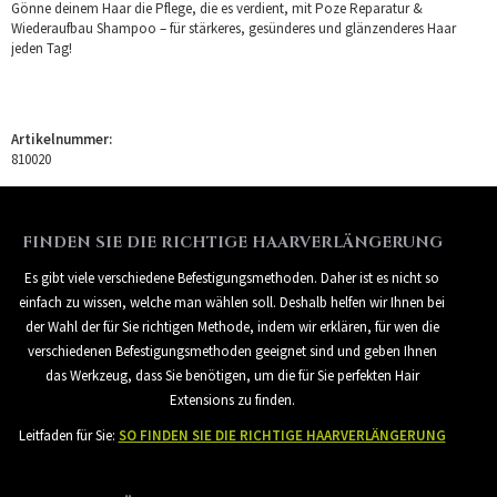
Gönne deinem Haar die Pflege, die es verdient, mit Poze Reparatur &
Wiederaufbau Shampoo – für stärkeres, gesünderes und glänzenderes Haar
jeden Tag!
Artikelnummer:
810020
FINDEN SIE DIE RICHTIGE HAARVERLÄNGERUNG
Es gibt viele verschiedene Befestigungsmethoden. Daher ist es nicht so
einfach zu wissen, welche man wählen soll. Deshalb helfen wir Ihnen bei
der Wahl der für Sie richtigen Methode, indem wir erklären, für wen die
verschiedenen Befestigungsmethoden geeignet sind und geben Ihnen
das Werkzeug, dass Sie benötigen, um die für Sie perfekten Hair
Extensions zu finden.
Leitfaden für Sie:
SO FINDEN SIE DIE RICHTIGE HAARVERLÄNGERUNG