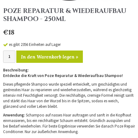
POZE REPARATUR & WIEDERAUFBAU
SHAMPOO - 250ML
€18
es gibt 2356 Einheiten auf Lager
In den Warenkorb legen »
Beschreibung:
Entdecke die Kraft von Poze Reparatur & Wiederaufbau Shampoo!
Dieses pflegende Shampoo wurde speziell entwickelt, um geschädigtes und
gestresstes Haar zu reparieren und wiederherzustellen, während es gleichzeitig
intensiv mit Feuchtigkeit versorgt. Die reichhaltige, cremige Formel reinigt sanft
und stärkt das Haar von der Wurzel bis in die Spitzen, sodass es weich,
glänzend und voller Leben bleibt.
Anwendung:
Schampoo auf nasses Haar auftragen und sanft in die Kopfhaut
einmassieren, bis ein reichhaltiger Schaum entsteht. Gründlich ausspülen und
bei Bedarf wiederholen. Für beste Ergebnisse verwenden Sie danach Poze Repair
Conditioner. Nur zur äußerlichen Anwendung.